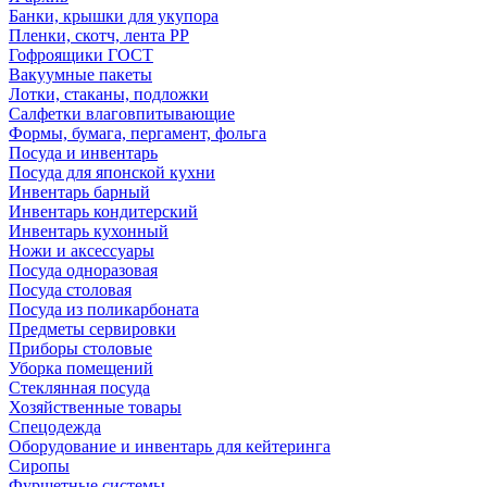
Банки, крышки для укупора
Пленки, скотч, лента РР
Гофроящики ГОСТ
Вакуумные пакеты
Лотки, стаканы, подложки
Салфетки влаговпитывающие
Формы, бумага, пергамент, фольга
Посуда и инвентарь
Посуда для японской кухни
Инвентарь барный
Инвентарь кондитерский
Инвентарь кухонный
Ножи и аксессуары
Посуда одноразовая
Посуда столовая
Посуда из поликарбоната
Предметы сервировки
Приборы столовые
Уборка помещений
Стеклянная посуда
Хозяйственные товары
Спецодежда
Оборудование и инвентарь для кейтеринга
Сиропы
Фуршетные системы