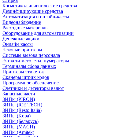
Стирка
Косметико-гигиенические средства
Дезинфицирующие средства
Автоматизация и онлайн-кассы
Видеонаблюдение
Расходные материалы
Оборудование для автоматизации
Денежные ящики
Онлайн-кассы
Чековые принтеры
Системы вызова персонала
Этикет-пистолеты, нумераторы
Терминалы сбора данных
Принтеры этикеток
Сканеры штрих-кодов
Программное обеспечение
Счетчики и детекторы валют
Запасные части
ЗИПы (PIRON)
ЗИПы (ICE TECH)
ЗИПы (Resto Italia)
ЗИПы (Kopa)
ЗИПы (Беларусь)
ЗИПы (MACH)
ЗИПы (Amitek)