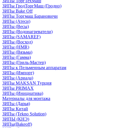
ЗИПы ТоргТехМаш
ЗИПы ГродТоргМаш (Гродно)
ЗИПы Bake Off
ЗИПы Торгмаш Барановичи
ЗИПы (Атеси)
ЗИПы (Весы)
ЗИПы (Водонагреватели)
ЗИПы (SAMAREF)
ЗИПы (Восход)
ЗИПы (HMR)
ЗИПы (Вязьма)
ЗИПы (Гамма)
ЗИПы (Гриль-Мастер)
ЗИПы к Пельменным аппаратам
ЗИПы (Импорт)
ЗИПы (Ариада)
ЗИПы MAKSAN Турция
ЗИПы PRIMAX
ЗИПы (Инициатива)
Материалы для монтажа
ЗИПы (Дарья)
ЗИПы Китай
ЗИПы (Tekno Solution)
ЗИПЫ (КНЭ)
ЗИПы(Bakeoff)