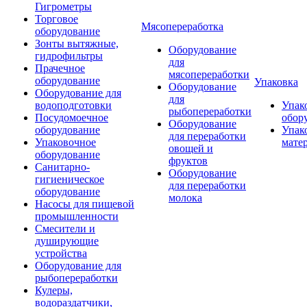
Гигрометры
Торговое
Мясопереработка
оборудование
Зонты вытяжные,
Оборудование
гидрофильтры
для
Прачечное
мясопереработки
оборудование
Упаковка
Оборудование
Оборудование для
для
водоподготовки
Упак
рыбопереработки
Посудомоечное
обор
Оборудование
оборудование
Упак
для переработки
Упаковочное
мате
овощей и
оборудование
фруктов
Санитарно-
Оборудование
гигиеническое
для переработки
оборудование
молока
Насосы для пищевой
промышленности
Смесители и
душирующие
устройства
Оборудование для
рыбопереработки
Кулеры,
водораздатчики,