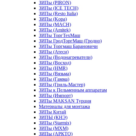
ЗИПы (PIRON)
ЗИПы (ICE TECH)
ЗИПы (Resto Italia)
ЗИПы (Kopa)
ЗИПы (MACH)
ЗИПы (Amitek)
ЗИПы ТоргТехМаш
ЗИПы ГродТоргМаш (Гродно)
ЗИПы Торгмаш Барановичи
ЗИПы (Атеси)
ЗИПы (Водонагреватели)
ЗИПы (Восход)
ЗИПы (HMR)
ЗИПы (Вязьма)
ЗИПы (Гамма)
ЗИПы (Гриль-Мастер)
ЗИПы к Пельменным аппаратам
ЗИПы (Импорт)
ЗИПы MAKSAN Турция
Материалы для монтажа
ЗИПы Китай
ЗИПЫ (КНЭ)
ЗИПы (Starmix)
ЗИПы (МХМ)
ЗИПы (АРКТО)