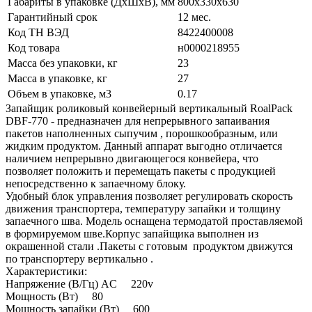
Габариты в упаковке (ДхШхВ), мм
800х330х630
Гарантийный срок
12 мес.
Код ТН ВЭД
8422400008
Код товара
н0000218955
Масса без упаковки, кг
23
Масса в упаковке, кг
27
Объем в упаковке, м3
0.17
Запайщик роликовый конвейерный вертикальный RoalPack
DBF-770 - предназначен для непрерывного запаивания
пакетов наполненных сыпучим , порошкообразным, или
жидким продуктом. Данный аппарат выгодно отличается
наличием непрерывно двигающегося конвейера, что
позволяет положить и перемещать пакеты с продукцией
непосредственно к запаечному блоку.
Удобный блок управления позволяет регулировать скорость
движения транспортера, температуру запайки и толщину
запаечного шва. Модель оснащена термодатой проставляемой
в формируемом шве.Корпус запайщика выполнен из
окрашенной стали .Пакеты с готовым продуктом движутся
по транспортеру вертикально .
Характеристики:
Напряжение (В/Гц) AC 220v
Мощность (Вт) 80
Мощность запайки (Вт) 600