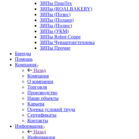
ЗИПы ПищТех
ЗИПы (ROALBAKERY)
ЗИПы (Позис)
ЗИПы (Полаир)
ЗИПы (Полюс)
ЗИПы (УКМ)
ЗИПы Robot Coupe
ЗИПы Чувашторгтехника
ЗИПы Прочие
Бренды
Помощь
Компания
Назад
Компания
О компании
Торговля
Производство
Наши объекты
Карьера
Оценка условий труда
Сертификаты
Контакты
Информация
Назад
Информация