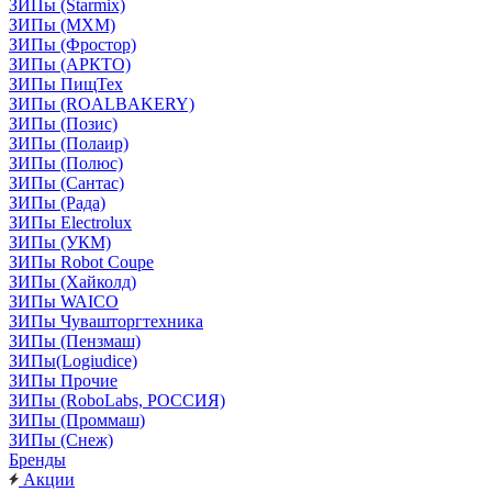
ЗИПы (Starmix)
ЗИПы (МХМ)
ЗИПы (Фростор)
ЗИПы (АРКТО)
ЗИПы ПищТех
ЗИПы (ROALBAKERY)
ЗИПы (Позис)
ЗИПы (Полаир)
ЗИПы (Полюс)
ЗИПы (Сантас)
ЗИПы (Рада)
ЗИПы Electrolux
ЗИПы (УКМ)
ЗИПы Robot Coupe
ЗИПы (Хайколд)
ЗИПы WAICO
ЗИПы Чувашторгтехника
ЗИПы (Пензмаш)
ЗИПы(Logiudice)
ЗИПы Прочие
ЗИПы (RoboLabs, РОССИЯ)
ЗИПы (Проммаш)
ЗИПы (Снеж)
Бренды
Акции