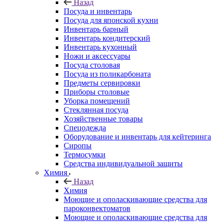
Назад
Посуда и инвентарь
Посуда для японской кухни
Инвентарь барный
Инвентарь кондитерский
Инвентарь кухонный
Ножи и аксессуары
Посуда столовая
Посуда из поликарбоната
Предметы сервировки
Приборы столовые
Уборка помещений
Стеклянная посуда
Хозяйственные товары
Спецодежда
Оборудование и инвентарь для кейтеринга
Сиропы
Термосумки
Средства индивидуальной защиты
Химия
Назад
Химия
Моющие и ополаскивающие средства для
пароконвектоматов
Моющие и ополаскивающие средства для