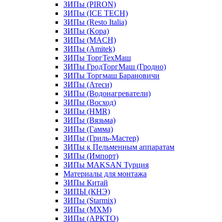
ЗИПы (PIRON)
ЗИПы (ICE TECH)
ЗИПы (Resto Italia)
ЗИПы (Kopa)
ЗИПы (MACH)
ЗИПы (Amitek)
ЗИПы ТоргТехМаш
ЗИПы ГродТоргМаш (Гродно)
ЗИПы Торгмаш Барановичи
ЗИПы (Атеси)
ЗИПы (Водонагреватели)
ЗИПы (Восход)
ЗИПы (HMR)
ЗИПы (Вязьма)
ЗИПы (Гамма)
ЗИПы (Гриль-Мастер)
ЗИПы к Пельменным аппаратам
ЗИПы (Импорт)
ЗИПы MAKSAN Турция
Материалы для монтажа
ЗИПы Китай
ЗИПЫ (КНЭ)
ЗИПы (Starmix)
ЗИПы (МХМ)
ЗИПы (АРКТО)