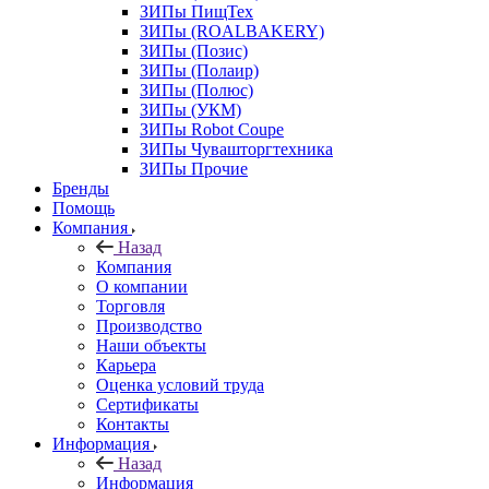
ЗИПы ПищТех
ЗИПы (ROALBAKERY)
ЗИПы (Позис)
ЗИПы (Полаир)
ЗИПы (Полюс)
ЗИПы (УКМ)
ЗИПы Robot Coupe
ЗИПы Чувашторгтехника
ЗИПы Прочие
Бренды
Помощь
Компания
Назад
Компания
О компании
Торговля
Производство
Наши объекты
Карьера
Оценка условий труда
Сертификаты
Контакты
Информация
Назад
Информация