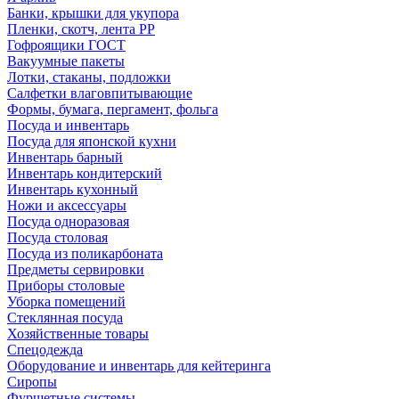
Банки, крышки для укупора
Пленки, скотч, лента РР
Гофроящики ГОСТ
Вакуумные пакеты
Лотки, стаканы, подложки
Салфетки влаговпитывающие
Формы, бумага, пергамент, фольга
Посуда и инвентарь
Посуда для японской кухни
Инвентарь барный
Инвентарь кондитерский
Инвентарь кухонный
Ножи и аксессуары
Посуда одноразовая
Посуда столовая
Посуда из поликарбоната
Предметы сервировки
Приборы столовые
Уборка помещений
Стеклянная посуда
Хозяйственные товары
Спецодежда
Оборудование и инвентарь для кейтеринга
Сиропы
Фуршетные системы