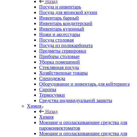
Назад
Посуда и инвентарь
Посуда для японской кухни
Инвентарь барный
Инвентарь кондитерский
Инвентарь кухонный
Ножи и аксессуары
Посуда столовая
Посуда из поликарбоната
Предметы сервировки
Приборы столовые
Уборка помещений
Стеклянная посуда
Хозяйственные товары
Спецодежда
Оборудование и инвентарь для кейтеринга
Сиропы
Термосумки
Средства индивидуальной защиты
Химия
Назад
Химия
Моющие и ополаскивающие средства для
пароконвектоматов
Моющие и ополаскивающие средства для