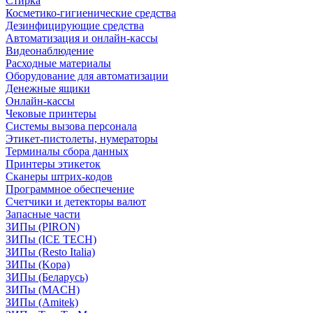
Стирка
Косметико-гигиенические средства
Дезинфицирующие средства
Автоматизация и онлайн-кассы
Видеонаблюдение
Расходные материалы
Оборудование для автоматизации
Денежные ящики
Онлайн-кассы
Чековые принтеры
Системы вызова персонала
Этикет-пистолеты, нумераторы
Терминалы сбора данных
Принтеры этикеток
Сканеры штрих-кодов
Программное обеспечение
Счетчики и детекторы валют
Запасные части
ЗИПы (PIRON)
ЗИПы (ICE TECH)
ЗИПы (Resto Italia)
ЗИПы (Kopa)
ЗИПы (Беларусь)
ЗИПы (MACH)
ЗИПы (Amitek)