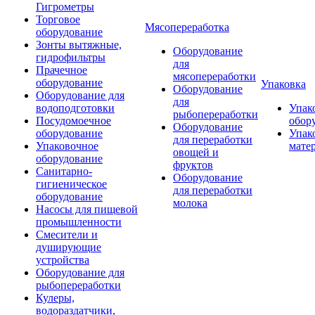
Гигрометры
Торговое
Мясопереработка
оборудование
Зонты вытяжные,
Оборудование
гидрофильтры
для
Прачечное
мясопереработки
оборудование
Упаковка
Оборудование
Оборудование для
для
водоподготовки
Упак
рыбопереработки
Посудомоечное
обор
Оборудование
оборудование
Упак
для переработки
Упаковочное
мате
овощей и
оборудование
фруктов
Санитарно-
Оборудование
гигиеническое
для переработки
оборудование
молока
Насосы для пищевой
промышленности
Смесители и
душирующие
устройства
Оборудование для
рыбопереработки
Кулеры,
водораздатчики,