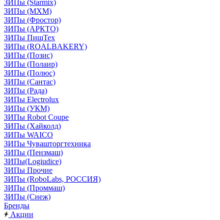
ЗИПы (Starmix)
ЗИПы (МХМ)
ЗИПы (Фростор)
ЗИПы (АРКТО)
ЗИПы ПищТех
ЗИПы (ROALBAKERY)
ЗИПы (Позис)
ЗИПы (Полаир)
ЗИПы (Полюс)
ЗИПы (Сантас)
ЗИПы (Рада)
ЗИПы Electrolux
ЗИПы (УКМ)
ЗИПы Robot Coupe
ЗИПы (Хайколд)
ЗИПы WAICO
ЗИПы Чувашторгтехника
ЗИПы (Пензмаш)
ЗИПы(Logiudice)
ЗИПы Прочие
ЗИПы (RoboLabs, РОССИЯ)
ЗИПы (Проммаш)
ЗИПы (Снеж)
Бренды
Акции