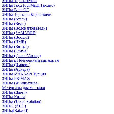
ЗИПы ТоргТехМаш
ЗИПы ГродТоргМаш (Гродно)
ЗИПы Bake Off
ЗИПы Торгмаш Барановичи
ЗИПы (Атеси)
ЗИПы (Весы)
ЗИПы (Водонагреватели)
ЗИПы (SAMAREF)
ЗИПы (Восход)
ЗИПы (HMR)
ЗИПы (Вязьма)
ЗИПы (Гамма)
ЗИПы (Гриль-Мастер)
ЗИПы к Пельменным аппаратам
ЗИПы (Импорт)
ЗИПы (Ариада)
ЗИПы MAKSAN Турция
ЗИПы PRIMAX
ЗИПы (Инициатива)
Материалы для монтажа
ЗИПы (Дарья)
ЗИПы Китай
ЗИПы (Tekno Solution)
ЗИПЫ (КНЭ)
ЗИПы(Bakeoff)