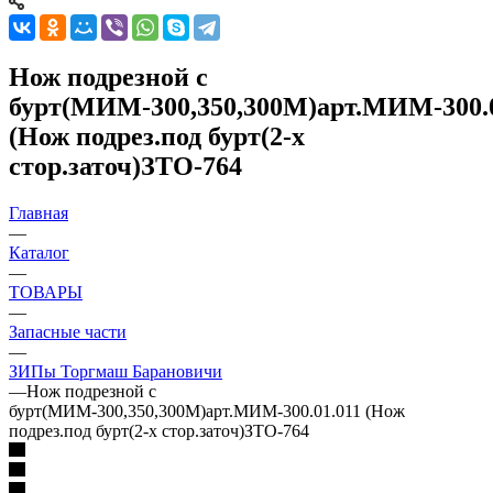
Нож подрезной с
бурт(МИМ-300,350,300М)арт.МИМ-300.0
(Нож подрез.под бурт(2-х
стор.заточ)ЗТО-764
Главная
—
Каталог
—
ТОВАРЫ
—
Запасные части
—
ЗИПы Торгмаш Барановичи
—
Нож подрезной с
бурт(МИМ-300,350,300М)арт.МИМ-300.01.011 (Нож
подрез.под бурт(2-х стор.заточ)ЗТО-764