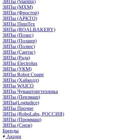
ЗИПы (Starmix)
ЗИПы (МХМ)
ЗИПы (Фростор)
ЗИПы (АРКТО)
ЗИПы ПищТех
ЗИПы (ROALBAKERY)
ЗИПы (Позис)
ЗИПы (Полаир)
ЗИПы (Полюс)
ЗИПы (Сантас)
ЗИПы (Рада)
ЗИПы Electrolux
ЗИПы (УКМ)
ЗИПы Robot Coupe
ЗИПы (Хайколд)
ЗИПы WAICO
ЗИПы Чувашторгтехника
ЗИПы (Пензмаш)
ЗИПы(Logiudice)
ЗИПы Прочие
ЗИПы (RoboLabs, РОССИЯ)
ЗИПы (Проммаш)
ЗИПы (Снеж)
Бренды
Акции