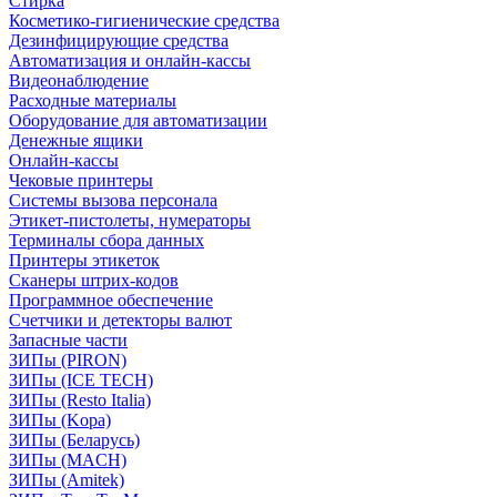
Стирка
Косметико-гигиенические средства
Дезинфицирующие средства
Автоматизация и онлайн-кассы
Видеонаблюдение
Расходные материалы
Оборудование для автоматизации
Денежные ящики
Онлайн-кассы
Чековые принтеры
Системы вызова персонала
Этикет-пистолеты, нумераторы
Терминалы сбора данных
Принтеры этикеток
Сканеры штрих-кодов
Программное обеспечение
Счетчики и детекторы валют
Запасные части
ЗИПы (PIRON)
ЗИПы (ICE TECH)
ЗИПы (Resto Italia)
ЗИПы (Kopa)
ЗИПы (Беларусь)
ЗИПы (MACH)
ЗИПы (Amitek)