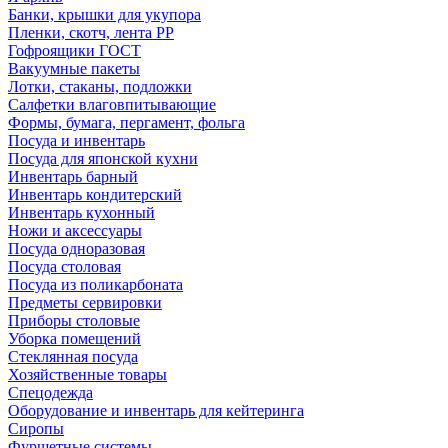
Банки, крышки для укупора
Пленки, скотч, лента РР
Гофроящики ГОСТ
Вакуумные пакеты
Лотки, стаканы, подложки
Салфетки влаговпитывающие
Формы, бумага, пергамент, фольга
Посуда и инвентарь
Посуда для японской кухни
Инвентарь барный
Инвентарь кондитерский
Инвентарь кухонный
Ножи и аксессуары
Посуда одноразовая
Посуда столовая
Посуда из поликарбоната
Предметы сервировки
Приборы столовые
Уборка помещений
Стеклянная посуда
Хозяйственные товары
Спецодежда
Оборудование и инвентарь для кейтеринга
Сиропы
Фуршетные системы