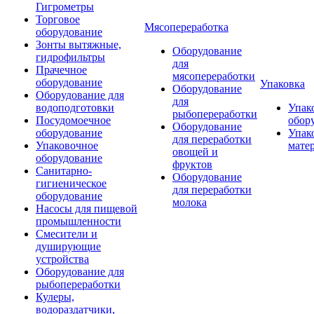
Гигрометры
Торговое
Мясопереработка
оборудование
Зонты вытяжные,
Оборудование
гидрофильтры
для
Прачечное
мясопереработки
оборудование
Упаковка
Оборудование
Оборудование для
для
водоподготовки
Упак
рыбопереработки
Посудомоечное
обор
Оборудование
оборудование
Упак
для переработки
Упаковочное
мате
овощей и
оборудование
фруктов
Санитарно-
Оборудование
гигиеническое
для переработки
оборудование
молока
Насосы для пищевой
промышленности
Смесители и
душирующие
устройства
Оборудование для
рыбопереработки
Кулеры,
водораздатчики,