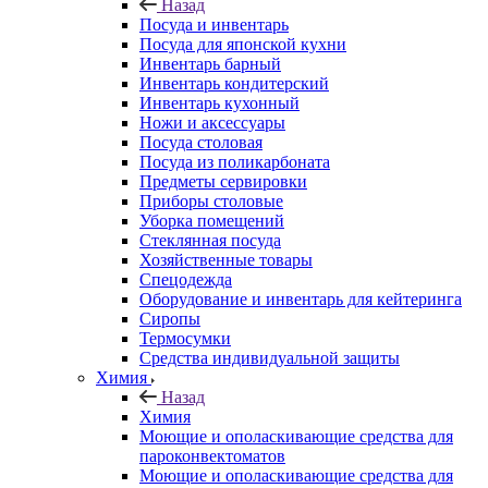
Назад
Посуда и инвентарь
Посуда для японской кухни
Инвентарь барный
Инвентарь кондитерский
Инвентарь кухонный
Ножи и аксессуары
Посуда столовая
Посуда из поликарбоната
Предметы сервировки
Приборы столовые
Уборка помещений
Стеклянная посуда
Хозяйственные товары
Спецодежда
Оборудование и инвентарь для кейтеринга
Сиропы
Термосумки
Средства индивидуальной защиты
Химия
Назад
Химия
Моющие и ополаскивающие средства для
пароконвектоматов
Моющие и ополаскивающие средства для