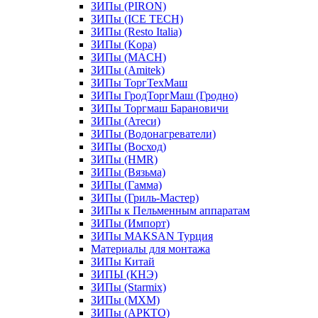
ЗИПы (PIRON)
ЗИПы (ICE TECH)
ЗИПы (Resto Italia)
ЗИПы (Kopa)
ЗИПы (MACH)
ЗИПы (Amitek)
ЗИПы ТоргТехМаш
ЗИПы ГродТоргМаш (Гродно)
ЗИПы Торгмаш Барановичи
ЗИПы (Атеси)
ЗИПы (Водонагреватели)
ЗИПы (Восход)
ЗИПы (HMR)
ЗИПы (Вязьма)
ЗИПы (Гамма)
ЗИПы (Гриль-Мастер)
ЗИПы к Пельменным аппаратам
ЗИПы (Импорт)
ЗИПы MAKSAN Турция
Материалы для монтажа
ЗИПы Китай
ЗИПЫ (КНЭ)
ЗИПы (Starmix)
ЗИПы (МХМ)
ЗИПы (АРКТО)