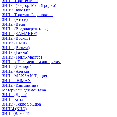
ЗИПы ТоргТехМаш
ЗИПы ГродТоргМаш (Гродно)
ЗИПы Bake Off
ЗИПы Торгмаш Барановичи
ЗИПы (Атеси)
ЗИПы (Весы)
ЗИПы (Водонагреватели)
ЗИПы (SAMAREF)
ЗИПы (Восход)
ЗИПы (HMR)
ЗИПы (Вязьма)
ЗИПы (Гамма)
ЗИПы (Гриль-Мастер)
ЗИПы к Пельменным аппаратам
ЗИПы (Импорт)
ЗИПы (Ариада)
ЗИПы MAKSAN Турция
ЗИПы PRIMAX
ЗИПы (Инициатива)
Материалы для монтажа
ЗИПы (Дарья)
ЗИПы Китай
ЗИПы (Tekno Solution)
ЗИПЫ (КНЭ)
ЗИПы(Bakeoff)