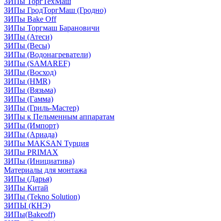
ЗИПы ТоргТехМаш
ЗИПы ГродТоргМаш (Гродно)
ЗИПы Bake Off
ЗИПы Торгмаш Барановичи
ЗИПы (Атеси)
ЗИПы (Весы)
ЗИПы (Водонагреватели)
ЗИПы (SAMAREF)
ЗИПы (Восход)
ЗИПы (HMR)
ЗИПы (Вязьма)
ЗИПы (Гамма)
ЗИПы (Гриль-Мастер)
ЗИПы к Пельменным аппаратам
ЗИПы (Импорт)
ЗИПы (Ариада)
ЗИПы MAKSAN Турция
ЗИПы PRIMAX
ЗИПы (Инициатива)
Материалы для монтажа
ЗИПы (Дарья)
ЗИПы Китай
ЗИПы (Tekno Solution)
ЗИПЫ (КНЭ)
ЗИПы(Bakeoff)