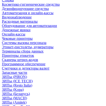
Стирка
Косметико-гигиенические средства
Дезинфицирующие средства
Автоматизация и онлайн-кассы
Видеонаблюдение
Расходные материалы
Оборудование для автоматизации
Денежные ящики
Онлайн-кассы
Чековые принтеры
Системы вызова персонала
Этикет-пистолеты, нумераторы
Терминалы сбора данных
Принтеры этикеток
Сканеры штрих-кодов
Программное обеспечение
Счетчики и детекторы валют
Запасные части
ЗИПы (PIRON)
ЗИПы (ICE TECH)
ЗИПы (Resto Italia)
ЗИПы (Kopa)
ЗИПы (Беларусь)
ЗИПы (MACH)
ЗИПы (Amitek)