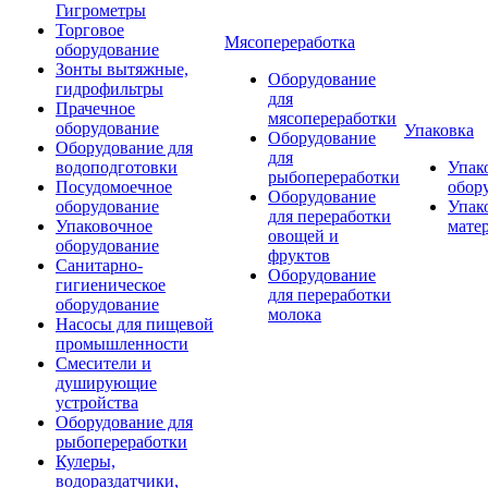
Гигрометры
Торговое
Мясопереработка
оборудование
Зонты вытяжные,
Оборудование
гидрофильтры
для
Прачечное
мясопереработки
оборудование
Упаковка
Оборудование
Оборудование для
для
водоподготовки
Упак
рыбопереработки
Посудомоечное
обор
Оборудование
оборудование
Упак
для переработки
Упаковочное
мате
овощей и
оборудование
фруктов
Санитарно-
Оборудование
гигиеническое
для переработки
оборудование
молока
Насосы для пищевой
промышленности
Смесители и
душирующие
устройства
Оборудование для
рыбопереработки
Кулеры,
водораздатчики,