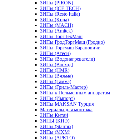
ЗИПы (PIRON)
ЗИПы (ICE TECH)
ЗИПы (Resto Italia)
ЗИПы (Kopa)
ЗИПы (MACH)
ЗИПы (Amitek)
ЗИПы ТоргТехМаш
ЗИПы ГродТоргМаш (Гродно)
ЗИПы Торгмаш Барановичи
ЗИПы (Атеси)
ЗИПы (Водонагреватели)
ЗИПы (Восход)
ЗИПы (HMR)
ЗИПы (Вязьма)
ЗИПы (Гамма)
ЗИПы (Гриль-Мастер)
ЗИПы к Пельменным аппаратам
ЗИПы (Импорт)
ЗИПы MAKSAN Турция
Материалы для монтажа
ЗИПы Китай
ЗИПЫ (КНЭ)
ЗИПы (Starmix)
ЗИПы (МХМ)
ЗИПы (АРКТО)