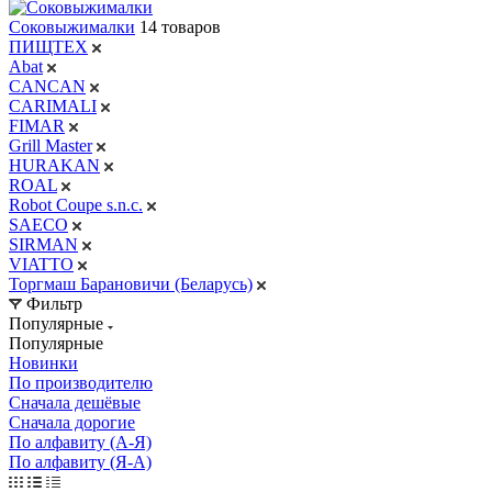
Соковыжималки
14 товаров
ПИЩТЕХ
Abat
CANCAN
CARIMALI
FIMAR
Grill Master
HURAKAN
ROAL
Robot Coupe s.n.c.
SAECO
SIRMAN
VIATTO
Торгмаш Барановичи (Беларусь)
Фильтр
Популярные
Популярные
Новинки
По производителю
Сначала дешёвые
Сначала дорогие
По алфавиту (А-Я)
По алфавиту (Я-А)