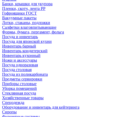
Банки, крышки для укупора
Пленки, скотч, лента РР
Гофроящики ГОСТ
Вакуумные пакеты
Лотки, стаканы, подложки
Салфетки влаговпитывающие
Формы, бумага, пергамент, фольга
Посуда и инвентарь
Посуда для японской кухни
Инвентарь барный
Инвентарь кондитерский
Инвентарь кухонный
Ножи и аксессуары
Посуда одноразовая
Посуда столовая
Посуда из поликарбоната
Предметы сервировки
Приборы столовые
Уборка помещений
Стеклянная посуда
Хозяйственные товары
Спецодежда
Оборудование и инвентарь для кейтеринга
Сиропы
Фуршетные системы