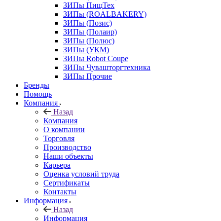
ЗИПы ПищТех
ЗИПы (ROALBAKERY)
ЗИПы (Позис)
ЗИПы (Полаир)
ЗИПы (Полюс)
ЗИПы (УКМ)
ЗИПы Robot Coupe
ЗИПы Чувашторгтехника
ЗИПы Прочие
Бренды
Помощь
Компания
Назад
Компания
О компании
Торговля
Производство
Наши объекты
Карьера
Оценка условий труда
Сертификаты
Контакты
Информация
Назад
Информация