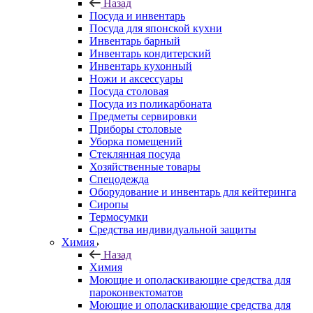
Назад
Посуда и инвентарь
Посуда для японской кухни
Инвентарь барный
Инвентарь кондитерский
Инвентарь кухонный
Ножи и аксессуары
Посуда столовая
Посуда из поликарбоната
Предметы сервировки
Приборы столовые
Уборка помещений
Стеклянная посуда
Хозяйственные товары
Спецодежда
Оборудование и инвентарь для кейтеринга
Сиропы
Термосумки
Средства индивидуальной защиты
Химия
Назад
Химия
Моющие и ополаскивающие средства для
пароконвектоматов
Моющие и ополаскивающие средства для