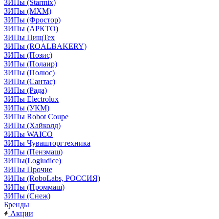
ЗИПы (Starmix)
ЗИПы (МХМ)
ЗИПы (Фростор)
ЗИПы (АРКТО)
ЗИПы ПищТех
ЗИПы (ROALBAKERY)
ЗИПы (Позис)
ЗИПы (Полаир)
ЗИПы (Полюс)
ЗИПы (Сантас)
ЗИПы (Рада)
ЗИПы Electrolux
ЗИПы (УКМ)
ЗИПы Robot Coupe
ЗИПы (Хайколд)
ЗИПы WAICO
ЗИПы Чувашторгтехника
ЗИПы (Пензмаш)
ЗИПы(Logiudice)
ЗИПы Прочие
ЗИПы (RoboLabs, РОССИЯ)
ЗИПы (Проммаш)
ЗИПы (Снеж)
Бренды
Акции