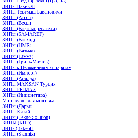
ЗИПы ГродТоргМаш (Гродно)
ЗИПы Bake Off
ЗИПы Торгмаш Барановичи
ЗИПы (Атеси)
ЗИПы (Весы)
ЗИПы (Водонагреватели)
ЗИПы (SAMAREF)
ЗИПы (Восход)
ЗИПы (HMR)
ЗИПы (Вязьма)
ЗИПы (Гамма)
ЗИПы (Гриль-Мастер)
ЗИПы к Пельменным аппаратам
ЗИПы (Импорт)
ЗИПы (Ариада)
ЗИПы MAKSAN Турция
ЗИПы PRIMAX
ЗИПы (Инициатива)
Материалы для монтажа
ЗИПы (Дарья)
ЗИПы Китай
ЗИПы (Tekno Solution)
ЗИПЫ (КНЭ)
ЗИПы(Bakeoff)
ЗИПы (Starmix)