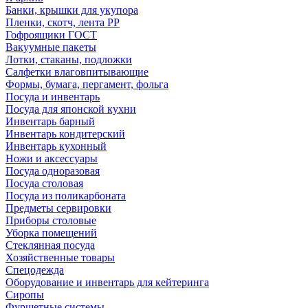
Банки, крышки для укупора
Пленки, скотч, лента РР
Гофроящики ГОСТ
Вакуумные пакеты
Лотки, стаканы, подложки
Салфетки влаговпитывающие
Формы, бумага, пергамент, фольга
Посуда и инвентарь
Посуда для японской кухни
Инвентарь барный
Инвентарь кондитерский
Инвентарь кухонный
Ножи и аксессуары
Посуда одноразовая
Посуда столовая
Посуда из поликарбоната
Предметы сервировки
Приборы столовые
Уборка помещений
Стеклянная посуда
Хозяйственные товары
Спецодежда
Оборудование и инвентарь для кейтеринга
Сиропы
Фуршетные системы