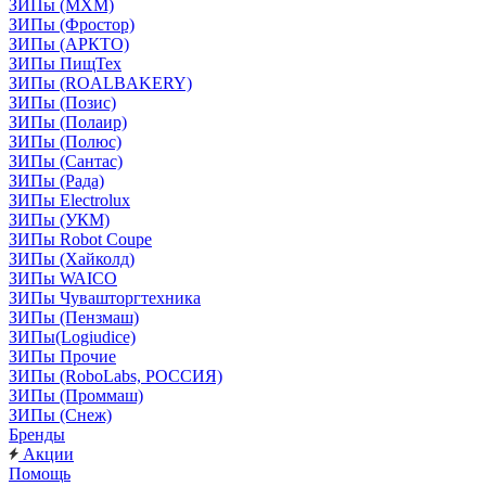
ЗИПы (МХМ)
ЗИПы (Фростор)
ЗИПы (АРКТО)
ЗИПы ПищТех
ЗИПы (ROALBAKERY)
ЗИПы (Позис)
ЗИПы (Полаир)
ЗИПы (Полюс)
ЗИПы (Сантас)
ЗИПы (Рада)
ЗИПы Electrolux
ЗИПы (УКМ)
ЗИПы Robot Coupe
ЗИПы (Хайколд)
ЗИПы WAICO
ЗИПы Чувашторгтехника
ЗИПы (Пензмаш)
ЗИПы(Logiudice)
ЗИПы Прочие
ЗИПы (RoboLabs, РОССИЯ)
ЗИПы (Проммаш)
ЗИПы (Снеж)
Бренды
Акции
Помощь