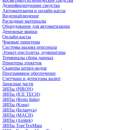
Косметико-гигиенические средства
Дезинфицирующие средства
Автоматизация и онлайн-кассы
Видеонаблюдение
Расходные материалы
Оборудование для автоматизации
Денежные ящики
Онлайн-кассы
Чековые принтеры
Системы вызова персонала
Этикет-пистолеты, нумераторы
Терминалы сбора данных
Принтеры этикеток
Сканеры штрих-кодов
Программное обеспечение
Счетчики и детекторы валют
Запасные части
ЗИПы (PIRON)
ЗИПы (ICE TECH)
ЗИПы (Resto Italia)
ЗИПы (Kopa)
ЗИПы (Беларусь)
ЗИПы (MACH)
ЗИПы (Amitek)
ЗИПы ТоргТехМаш