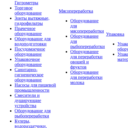
Гигрометры
Торговое
Мясопереработка
оборудование
Зонты вытяжные,
Оборудование
гидрофильтры
для
Прачечное
мясопереработки
оборудование
Упаковка
Оборудование
Оборудование для
для
водоподготовки
Упак
рыбопереработки
Посудомоечное
обор
Оборудование
оборудование
Упак
для переработки
Упаковочное
мате
овощей и
оборудование
фруктов
Санитарно-
Оборудование
гигиеническое
для переработки
оборудование
молока
Насосы для пищевой
промышленности
Смесители и
душирующие
устройства
Оборудование для
рыбопереработки
Кулеры,
водораздатчики,