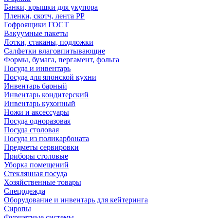
Банки, крышки для укупора
Пленки, скотч, лента РР
Гофроящики ГОСТ
Вакуумные пакеты
Лотки, стаканы, подложки
Салфетки влаговпитывающие
Формы, бумага, пергамент, фольга
Посуда и инвентарь
Посуда для японской кухни
Инвентарь барный
Инвентарь кондитерский
Инвентарь кухонный
Ножи и аксессуары
Посуда одноразовая
Посуда столовая
Посуда из поликарбоната
Предметы сервировки
Приборы столовые
Уборка помещений
Стеклянная посуда
Хозяйственные товары
Спецодежда
Оборудование и инвентарь для кейтеринга
Сиропы
Фуршетные системы