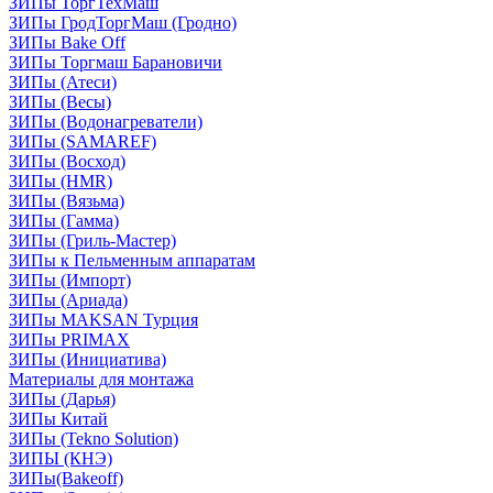
ЗИПы ТоргТехМаш
ЗИПы ГродТоргМаш (Гродно)
ЗИПы Bake Off
ЗИПы Торгмаш Барановичи
ЗИПы (Атеси)
ЗИПы (Весы)
ЗИПы (Водонагреватели)
ЗИПы (SAMAREF)
ЗИПы (Восход)
ЗИПы (HMR)
ЗИПы (Вязьма)
ЗИПы (Гамма)
ЗИПы (Гриль-Мастер)
ЗИПы к Пельменным аппаратам
ЗИПы (Импорт)
ЗИПы (Ариада)
ЗИПы MAKSAN Турция
ЗИПы PRIMAX
ЗИПы (Инициатива)
Материалы для монтажа
ЗИПы (Дарья)
ЗИПы Китай
ЗИПы (Tekno Solution)
ЗИПЫ (КНЭ)
ЗИПы(Bakeoff)