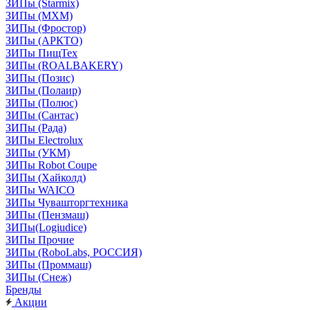
ЗИПы (Starmix)
ЗИПы (МХМ)
ЗИПы (Фростор)
ЗИПы (АРКТО)
ЗИПы ПищТех
ЗИПы (ROALBAKERY)
ЗИПы (Позис)
ЗИПы (Полаир)
ЗИПы (Полюс)
ЗИПы (Сантас)
ЗИПы (Рада)
ЗИПы Electrolux
ЗИПы (УКМ)
ЗИПы Robot Coupe
ЗИПы (Хайколд)
ЗИПы WAICO
ЗИПы Чувашторгтехника
ЗИПы (Пензмаш)
ЗИПы(Logiudice)
ЗИПы Прочие
ЗИПы (RoboLabs, РОССИЯ)
ЗИПы (Проммаш)
ЗИПы (Снеж)
Бренды
Акции