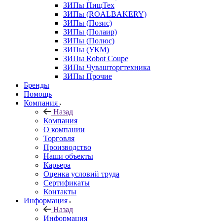
ЗИПы ПищТех
ЗИПы (ROALBAKERY)
ЗИПы (Позис)
ЗИПы (Полаир)
ЗИПы (Полюс)
ЗИПы (УКМ)
ЗИПы Robot Coupe
ЗИПы Чувашторгтехника
ЗИПы Прочие
Бренды
Помощь
Компания
Назад
Компания
О компании
Торговля
Производство
Наши объекты
Карьера
Оценка условий труда
Сертификаты
Контакты
Информация
Назад
Информация