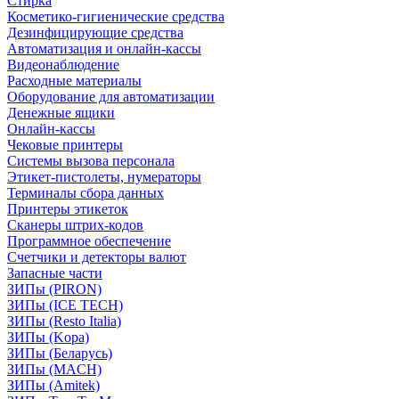
Стирка
Косметико-гигиенические средства
Дезинфицирующие средства
Автоматизация и онлайн-кассы
Видеонаблюдение
Расходные материалы
Оборудование для автоматизации
Денежные ящики
Онлайн-кассы
Чековые принтеры
Системы вызова персонала
Этикет-пистолеты, нумераторы
Терминалы сбора данных
Принтеры этикеток
Сканеры штрих-кодов
Программное обеспечение
Счетчики и детекторы валют
Запасные части
ЗИПы (PIRON)
ЗИПы (ICE TECH)
ЗИПы (Resto Italia)
ЗИПы (Kopa)
ЗИПы (Беларусь)
ЗИПы (MACH)
ЗИПы (Amitek)