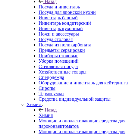
Назад
Посуда и инвентарь
Посуда для японской кухни
Инвентарь барный
Инвентарь кондитерский
Инвентарь кухонный
Ножи и аксессуары
Посуда столовая
Посуда из поликарбоната
Предметы сервировки
Приборы столовые
Уборка помещений
Стеклянная посуда
Хозяйственные товары
Спецодежда
Оборудование и инвентарь для кейтеринга
Сиропы
Термосумки
Средства индивидуальной защиты
Химия
Назад
Химия
Моющие и ополаскивающие средства для
пароконвектоматов
Моющие и ополаскивающие средства для