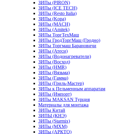
ЗИПы (PIRON)
ЗИПы (ICE TECH)
ЗИПы (Resto Italia)
ЗИПы (Kopa)
ЗИПы (MACH)
ЗИПы (Amitek)
ЗИПы ТоргТехМаш
ЗИПы ГродТоргМаш (Гродно)
ЗИПы Торгмаш Барановичи
ЗИПы (Атеси)
ЗИПы (Водонагреватели)
ЗИПы (Восход)
ЗИПы (HMR)
ЗИПы (Вязьма)
ЗИПы (Гамма)
ЗИПы (Гриль-Мастер)
ЗИПы к Пельменным аппаратам
ЗИПы (Импорт)
ЗИПы MAKSAN Турция
Материалы для монтажа
ЗИПы Китай
ЗИПЫ (КНЭ)
ЗИПы (Starmix)
ЗИПы (МХМ)
ЗИПы (АРКТО)