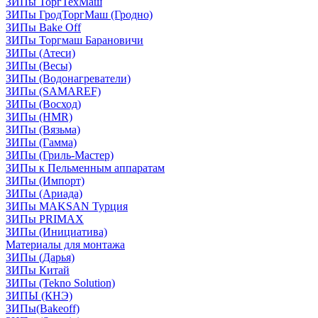
ЗИПы ТоргТехМаш
ЗИПы ГродТоргМаш (Гродно)
ЗИПы Bake Off
ЗИПы Торгмаш Барановичи
ЗИПы (Атеси)
ЗИПы (Весы)
ЗИПы (Водонагреватели)
ЗИПы (SAMAREF)
ЗИПы (Восход)
ЗИПы (HMR)
ЗИПы (Вязьма)
ЗИПы (Гамма)
ЗИПы (Гриль-Мастер)
ЗИПы к Пельменным аппаратам
ЗИПы (Импорт)
ЗИПы (Ариада)
ЗИПы MAKSAN Турция
ЗИПы PRIMAX
ЗИПы (Инициатива)
Материалы для монтажа
ЗИПы (Дарья)
ЗИПы Китай
ЗИПы (Tekno Solution)
ЗИПЫ (КНЭ)
ЗИПы(Bakeoff)