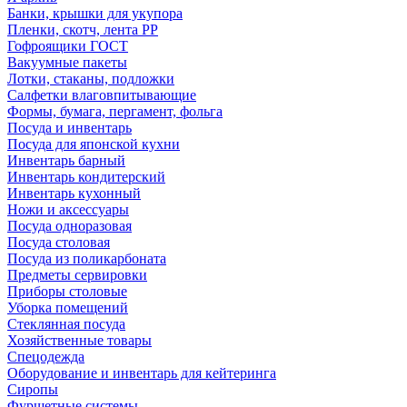
Банки, крышки для укупора
Пленки, скотч, лента РР
Гофроящики ГОСТ
Вакуумные пакеты
Лотки, стаканы, подложки
Салфетки влаговпитывающие
Формы, бумага, пергамент, фольга
Посуда и инвентарь
Посуда для японской кухни
Инвентарь барный
Инвентарь кондитерский
Инвентарь кухонный
Ножи и аксессуары
Посуда одноразовая
Посуда столовая
Посуда из поликарбоната
Предметы сервировки
Приборы столовые
Уборка помещений
Стеклянная посуда
Хозяйственные товары
Спецодежда
Оборудование и инвентарь для кейтеринга
Сиропы
Фуршетные системы