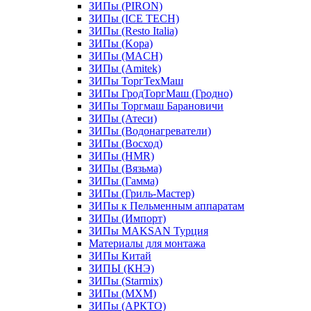
ЗИПы (PIRON)
ЗИПы (ICE TECH)
ЗИПы (Resto Italia)
ЗИПы (Kopa)
ЗИПы (MACH)
ЗИПы (Amitek)
ЗИПы ТоргТехМаш
ЗИПы ГродТоргМаш (Гродно)
ЗИПы Торгмаш Барановичи
ЗИПы (Атеси)
ЗИПы (Водонагреватели)
ЗИПы (Восход)
ЗИПы (HMR)
ЗИПы (Вязьма)
ЗИПы (Гамма)
ЗИПы (Гриль-Мастер)
ЗИПы к Пельменным аппаратам
ЗИПы (Импорт)
ЗИПы MAKSAN Турция
Материалы для монтажа
ЗИПы Китай
ЗИПЫ (КНЭ)
ЗИПы (Starmix)
ЗИПы (МХМ)
ЗИПы (АРКТО)