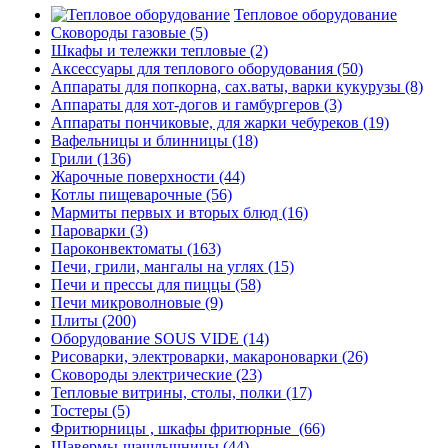
Тепловое оборудование
Сковороды газовые
(5)
Шкафы и тележки тепловые
(2)
Аксессуары для теплового оборудования
(50)
Аппараты для попкорна, сах.ваты, варки кукурузы
(8)
Аппараты для хот-догов и гамбургеров
(3)
Аппараты пончиковые, для жарки чебуреков
(19)
Вафельницы и блинницы
(18)
Грили
(136)
Жарочные поверхности
(44)
Котлы пищеварочные
(56)
Мармиты первых и вторых блюд
(16)
Пароварки
(3)
Пароконвектоматы
(163)
Печи, грили, мангалы на углях
(15)
Печи и прессы для пиццы
(58)
Печи микроволновые
(9)
Плиты
(200)
Оборудование SOUS VIDE
(14)
Рисоварки, электроварки, макароноварки
(26)
Сковороды электрические
(23)
Тепловые витрины, столы, полки
(17)
Тостеры
(5)
Фритюрницы , шкафы фритюрные
(66)
Шавермы-шашлычницы
(44)