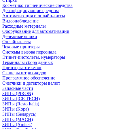
Стирка
Косметико-гигиенические средства
Дезинфицирующие средства
Автоматизация и онлайн-кассы
Видеонаблюдение
Расходные материалы
Оборудование для автоматизации
Денежные ящики
Онлайн-кассы
Чековые принтеры
Системы вызова персонала
Этикет-пистолеты, нумераторы
Терминалы сбора данных
Принтеры этикеток
Сканеры штрих-кодов
Программное обеспечение
Счетчики и детекторы валют
Запасные части
ЗИПы (PIRON)
ЗИПы (ICE TECH)
ЗИПы (Resto Italia)
ЗИПы (Kopa)
ЗИПы (Беларусь)
ЗИПы (MACH)
ЗИПы (Amitek)