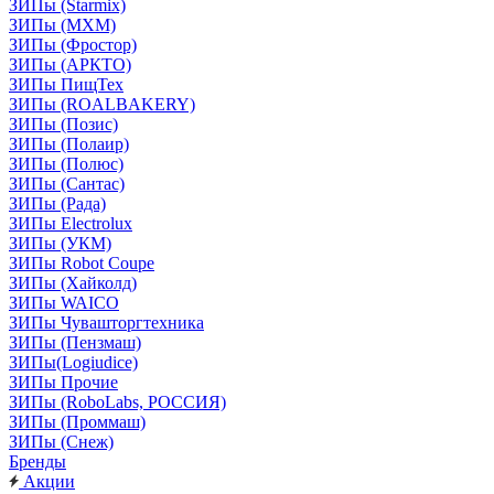
ЗИПы (Starmix)
ЗИПы (МХМ)
ЗИПы (Фростор)
ЗИПы (АРКТО)
ЗИПы ПищТех
ЗИПы (ROALBAKERY)
ЗИПы (Позис)
ЗИПы (Полаир)
ЗИПы (Полюс)
ЗИПы (Сантас)
ЗИПы (Рада)
ЗИПы Electrolux
ЗИПы (УКМ)
ЗИПы Robot Coupe
ЗИПы (Хайколд)
ЗИПы WAICO
ЗИПы Чувашторгтехника
ЗИПы (Пензмаш)
ЗИПы(Logiudice)
ЗИПы Прочие
ЗИПы (RoboLabs, РОССИЯ)
ЗИПы (Проммаш)
ЗИПы (Снеж)
Бренды
Акции