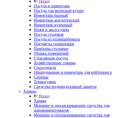
Назад
Посуда и инвентарь
Посуда для японской кухни
Инвентарь барный
Инвентарь кондитерский
Инвентарь кухонный
Ножи и аксессуары
Посуда столовая
Посуда из поликарбоната
Предметы сервировки
Приборы столовые
Уборка помещений
Стеклянная посуда
Хозяйственные товары
Спецодежда
Оборудование и инвентарь для кейтеринга
Сиропы
Термосумки
Средства индивидуальной защиты
Химия
Назад
Химия
Моющие и ополаскивающие средства для
пароконвектоматов
Моющие и ополаскивающие средства для