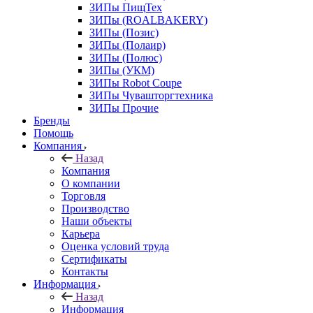
ЗИПы ПищТех
ЗИПы (ROALBAKERY)
ЗИПы (Позис)
ЗИПы (Полаир)
ЗИПы (Полюс)
ЗИПы (УКМ)
ЗИПы Robot Coupe
ЗИПы Чувашторгтехника
ЗИПы Прочие
Бренды
Помощь
Компания
Назад
Компания
О компании
Торговля
Производство
Наши объекты
Карьера
Оценка условий труда
Сертификаты
Контакты
Информация
Назад
Информация