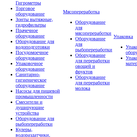
Гигрометры
Торговое
Мясопереработка
оборудование
Зонты вытяжные,
Оборудование
гидрофильтры
для
Прачечное
мясопереработки
оборудование
Упаковка
Оборудование
Оборудование для
для
водоподготовки
Упак
рыбопереработки
Посудомоечное
обор
Оборудование
оборудование
Упак
для переработки
Упаковочное
мате
овощей и
оборудование
фруктов
Санитарно-
Оборудование
гигиеническое
для переработки
оборудование
молока
Насосы для пищевой
промышленности
Смесители и
душирующие
устройства
Оборудование для
рыбопереработки
Кулеры,
водораздатчики,