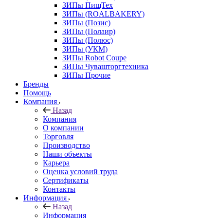
ЗИПы ПищТех
ЗИПы (ROALBAKERY)
ЗИПы (Позис)
ЗИПы (Полаир)
ЗИПы (Полюс)
ЗИПы (УКМ)
ЗИПы Robot Coupe
ЗИПы Чувашторгтехника
ЗИПы Прочие
Бренды
Помощь
Компания
Назад
Компания
О компании
Торговля
Производство
Наши объекты
Карьера
Оценка условий труда
Сертификаты
Контакты
Информация
Назад
Информация