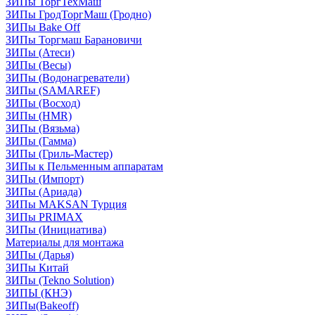
ЗИПы ТоргТехМаш
ЗИПы ГродТоргМаш (Гродно)
ЗИПы Bake Off
ЗИПы Торгмаш Барановичи
ЗИПы (Атеси)
ЗИПы (Весы)
ЗИПы (Водонагреватели)
ЗИПы (SAMAREF)
ЗИПы (Восход)
ЗИПы (HMR)
ЗИПы (Вязьма)
ЗИПы (Гамма)
ЗИПы (Гриль-Мастер)
ЗИПы к Пельменным аппаратам
ЗИПы (Импорт)
ЗИПы (Ариада)
ЗИПы MAKSAN Турция
ЗИПы PRIMAX
ЗИПы (Инициатива)
Материалы для монтажа
ЗИПы (Дарья)
ЗИПы Китай
ЗИПы (Tekno Solution)
ЗИПЫ (КНЭ)
ЗИПы(Bakeoff)