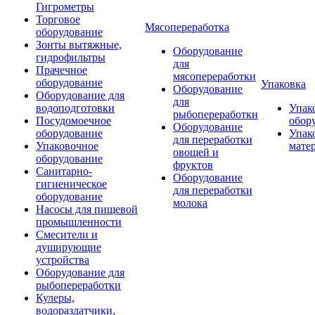
Гигрометры
Торговое
Мясопереработка
оборудование
Зонты вытяжные,
Оборудование
гидрофильтры
для
Прачечное
мясопереработки
оборудование
Упаковка
Оборудование
Оборудование для
для
водоподготовки
Упак
рыбопереработки
Посудомоечное
обор
Оборудование
оборудование
Упак
для переработки
Упаковочное
мате
овощей и
оборудование
фруктов
Санитарно-
Оборудование
гигиеническое
для переработки
оборудование
молока
Насосы для пищевой
промышленности
Смесители и
душирующие
устройства
Оборудование для
рыбопереработки
Кулеры,
водораздатчики,