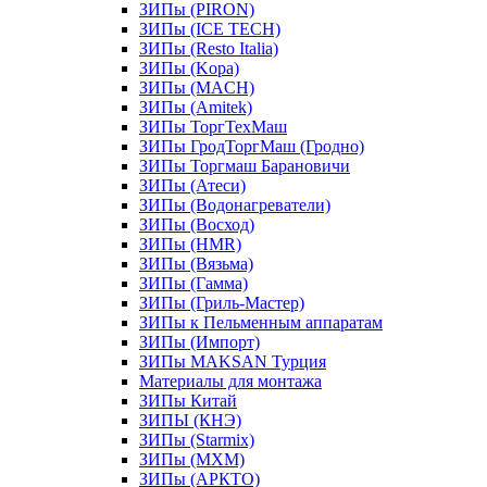
ЗИПы (PIRON)
ЗИПы (ICE TECH)
ЗИПы (Resto Italia)
ЗИПы (Kopa)
ЗИПы (MACH)
ЗИПы (Amitek)
ЗИПы ТоргТехМаш
ЗИПы ГродТоргМаш (Гродно)
ЗИПы Торгмаш Барановичи
ЗИПы (Атеси)
ЗИПы (Водонагреватели)
ЗИПы (Восход)
ЗИПы (HMR)
ЗИПы (Вязьма)
ЗИПы (Гамма)
ЗИПы (Гриль-Мастер)
ЗИПы к Пельменным аппаратам
ЗИПы (Импорт)
ЗИПы MAKSAN Турция
Материалы для монтажа
ЗИПы Китай
ЗИПЫ (КНЭ)
ЗИПы (Starmix)
ЗИПы (МХМ)
ЗИПы (АРКТО)