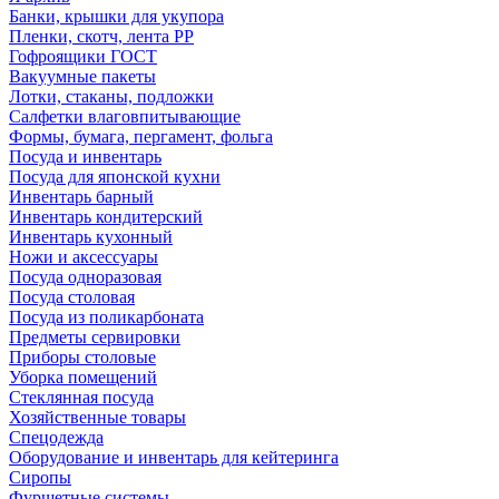
Банки, крышки для укупора
Пленки, скотч, лента РР
Гофроящики ГОСТ
Вакуумные пакеты
Лотки, стаканы, подложки
Салфетки влаговпитывающие
Формы, бумага, пергамент, фольга
Посуда и инвентарь
Посуда для японской кухни
Инвентарь барный
Инвентарь кондитерский
Инвентарь кухонный
Ножи и аксессуары
Посуда одноразовая
Посуда столовая
Посуда из поликарбоната
Предметы сервировки
Приборы столовые
Уборка помещений
Стеклянная посуда
Хозяйственные товары
Спецодежда
Оборудование и инвентарь для кейтеринга
Сиропы
Фуршетные системы