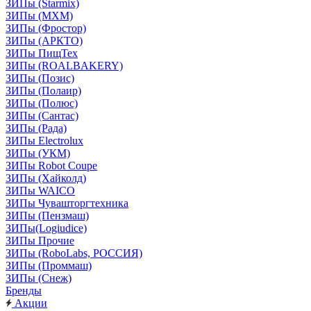
ЗИПы (Starmix)
ЗИПы (МХМ)
ЗИПы (Фростор)
ЗИПы (АРКТО)
ЗИПы ПищТех
ЗИПы (ROALBAKERY)
ЗИПы (Позис)
ЗИПы (Полаир)
ЗИПы (Полюс)
ЗИПы (Сантас)
ЗИПы (Рада)
ЗИПы Electrolux
ЗИПы (УКМ)
ЗИПы Robot Coupe
ЗИПы (Хайколд)
ЗИПы WAICO
ЗИПы Чувашторгтехника
ЗИПы (Пензмаш)
ЗИПы(Logiudice)
ЗИПы Прочие
ЗИПы (RoboLabs, РОССИЯ)
ЗИПы (Проммаш)
ЗИПы (Снеж)
Бренды
Акции