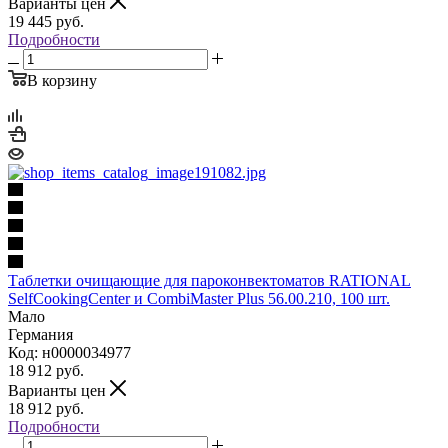
Варианты цен
19 445
руб.
Подробности
В корзину
Таблетки очищающие для пароконвектоматов RATIONAL
SelfCookingCenter и CombiMaster Plus 56.00.210, 100 шт.
Мало
Германия
Код: н0000034977
18 912
руб.
Варианты цен
18 912
руб.
Подробности