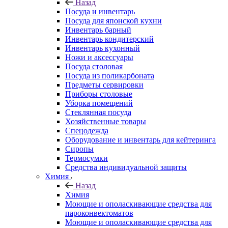
Назад
Посуда и инвентарь
Посуда для японской кухни
Инвентарь барный
Инвентарь кондитерский
Инвентарь кухонный
Ножи и аксессуары
Посуда столовая
Посуда из поликарбоната
Предметы сервировки
Приборы столовые
Уборка помещений
Стеклянная посуда
Хозяйственные товары
Спецодежда
Оборудование и инвентарь для кейтеринга
Сиропы
Термосумки
Средства индивидуальной защиты
Химия
Назад
Химия
Моющие и ополаскивающие средства для
пароконвектоматов
Моющие и ополаскивающие средства для