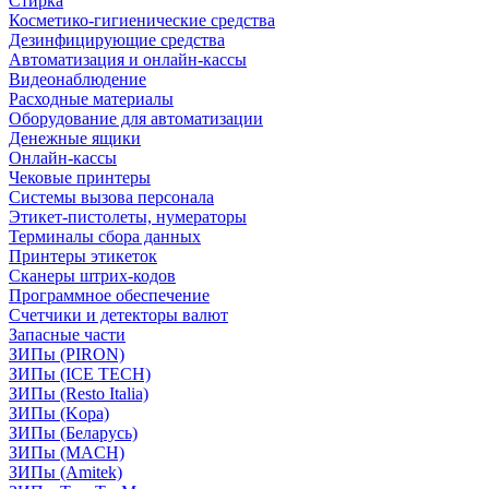
Стирка
Косметико-гигиенические средства
Дезинфицирующие средства
Автоматизация и онлайн-кассы
Видеонаблюдение
Расходные материалы
Оборудование для автоматизации
Денежные ящики
Онлайн-кассы
Чековые принтеры
Системы вызова персонала
Этикет-пистолеты, нумераторы
Терминалы сбора данных
Принтеры этикеток
Сканеры штрих-кодов
Программное обеспечение
Счетчики и детекторы валют
Запасные части
ЗИПы (PIRON)
ЗИПы (ICE TECH)
ЗИПы (Resto Italia)
ЗИПы (Kopa)
ЗИПы (Беларусь)
ЗИПы (MACH)
ЗИПы (Amitek)