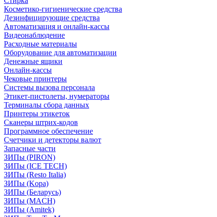
Стирка
Косметико-гигиенические средства
Дезинфицирующие средства
Автоматизация и онлайн-кассы
Видеонаблюдение
Расходные материалы
Оборудование для автоматизации
Денежные ящики
Онлайн-кассы
Чековые принтеры
Системы вызова персонала
Этикет-пистолеты, нумераторы
Терминалы сбора данных
Принтеры этикеток
Сканеры штрих-кодов
Программное обеспечение
Счетчики и детекторы валют
Запасные части
ЗИПы (PIRON)
ЗИПы (ICE TECH)
ЗИПы (Resto Italia)
ЗИПы (Kopa)
ЗИПы (Беларусь)
ЗИПы (MACH)
ЗИПы (Amitek)