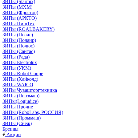
ЗИПы (Starmix)
ЗИПы (МХМ)
ЗИПы (Фростор)
ЗИПы (АРКТО)
ЗИПы ПищТех
ЗИПы (ROALBAKERY)
ЗИПы (Позис)
ЗИПы (Полаир)
ЗИПы (Полюс)
ЗИПы (Сантас)
ЗИПы (Рада)
ЗИПы Electrolux
ЗИПы (УКМ)
ЗИПы Robot Coupe
ЗИПы (Хайколд)
ЗИПы WAICO
ЗИПы Чувашторгтехника
ЗИПы (Пензмаш)
ЗИПы(Logiudice)
ЗИПы Прочие
ЗИПы (RoboLabs, РОССИЯ)
ЗИПы (Проммаш)
ЗИПы (Снеж)
Бренды
Акции