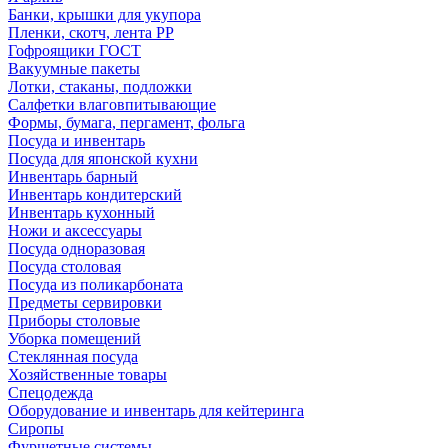
Банки, крышки для укупора
Пленки, скотч, лента РР
Гофроящики ГОСТ
Вакуумные пакеты
Лотки, стаканы, подложки
Салфетки влаговпитывающие
Формы, бумага, пергамент, фольга
Посуда и инвентарь
Посуда для японской кухни
Инвентарь барный
Инвентарь кондитерский
Инвентарь кухонный
Ножи и аксессуары
Посуда одноразовая
Посуда столовая
Посуда из поликарбоната
Предметы сервировки
Приборы столовые
Уборка помещений
Стеклянная посуда
Хозяйственные товары
Спецодежда
Оборудование и инвентарь для кейтеринга
Сиропы
Фуршетные системы