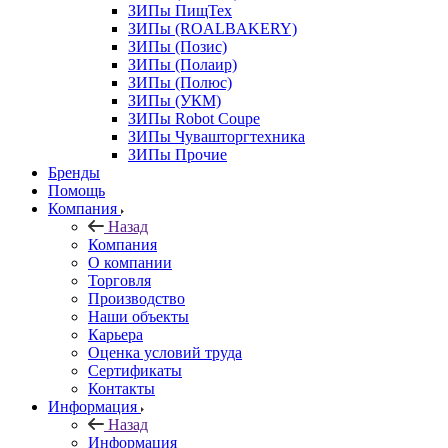
ЗИПы ПищТех
ЗИПы (ROALBAKERY)
ЗИПы (Позис)
ЗИПы (Полаир)
ЗИПы (Полюс)
ЗИПы (УКМ)
ЗИПы Robot Coupe
ЗИПы Чувашторгтехника
ЗИПы Прочие
Бренды
Помощь
Компания
Назад
Компания
О компании
Торговля
Производство
Наши объекты
Карьера
Оценка условий труда
Сертификаты
Контакты
Информация
Назад
Информация