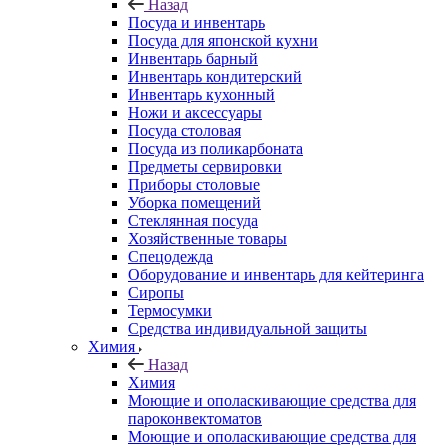
Назад
Посуда и инвентарь
Посуда для японской кухни
Инвентарь барный
Инвентарь кондитерский
Инвентарь кухонный
Ножи и аксессуары
Посуда столовая
Посуда из поликарбоната
Предметы сервировки
Приборы столовые
Уборка помещений
Стеклянная посуда
Хозяйственные товары
Спецодежда
Оборудование и инвентарь для кейтеринга
Сиропы
Термосумки
Средства индивидуальной защиты
Химия
Назад
Химия
Моющие и ополаскивающие средства для
пароконвектоматов
Моющие и ополаскивающие средства для