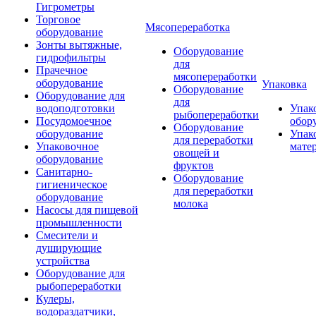
Гигрометры
Торговое
Мясопереработка
оборудование
Зонты вытяжные,
Оборудование
гидрофильтры
для
Прачечное
мясопереработки
оборудование
Упаковка
Оборудование
Оборудование для
для
водоподготовки
Упак
рыбопереработки
Посудомоечное
обор
Оборудование
оборудование
Упак
для переработки
Упаковочное
мате
овощей и
оборудование
фруктов
Санитарно-
Оборудование
гигиеническое
для переработки
оборудование
молока
Насосы для пищевой
промышленности
Смесители и
душирующие
устройства
Оборудование для
рыбопереработки
Кулеры,
водораздатчики,