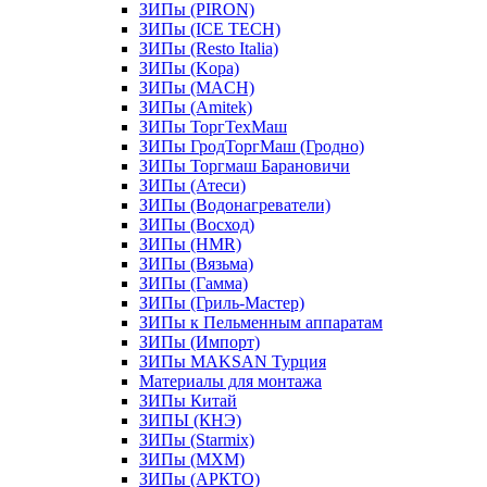
ЗИПы (PIRON)
ЗИПы (ICE TECH)
ЗИПы (Resto Italia)
ЗИПы (Kopa)
ЗИПы (MACH)
ЗИПы (Amitek)
ЗИПы ТоргТехМаш
ЗИПы ГродТоргМаш (Гродно)
ЗИПы Торгмаш Барановичи
ЗИПы (Атеси)
ЗИПы (Водонагреватели)
ЗИПы (Восход)
ЗИПы (HMR)
ЗИПы (Вязьма)
ЗИПы (Гамма)
ЗИПы (Гриль-Мастер)
ЗИПы к Пельменным аппаратам
ЗИПы (Импорт)
ЗИПы MAKSAN Турция
Материалы для монтажа
ЗИПы Китай
ЗИПЫ (КНЭ)
ЗИПы (Starmix)
ЗИПы (МХМ)
ЗИПы (АРКТО)