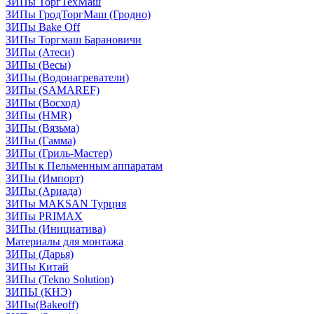
ЗИПы ТоргТехМаш
ЗИПы ГродТоргМаш (Гродно)
ЗИПы Bake Off
ЗИПы Торгмаш Барановичи
ЗИПы (Атеси)
ЗИПы (Весы)
ЗИПы (Водонагреватели)
ЗИПы (SAMAREF)
ЗИПы (Восход)
ЗИПы (HMR)
ЗИПы (Вязьма)
ЗИПы (Гамма)
ЗИПы (Гриль-Мастер)
ЗИПы к Пельменным аппаратам
ЗИПы (Импорт)
ЗИПы (Ариада)
ЗИПы MAKSAN Турция
ЗИПы PRIMAX
ЗИПы (Инициатива)
Материалы для монтажа
ЗИПы (Дарья)
ЗИПы Китай
ЗИПы (Tekno Solution)
ЗИПЫ (КНЭ)
ЗИПы(Bakeoff)