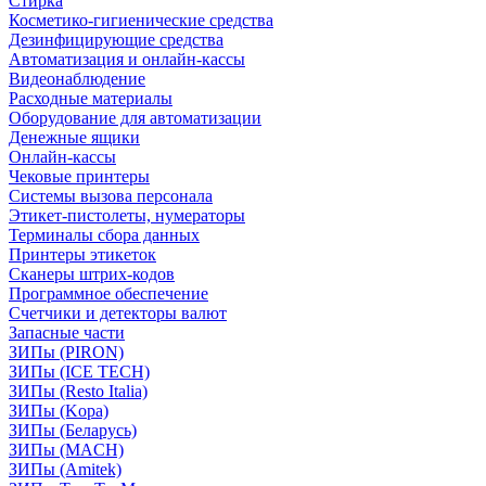
Стирка
Косметико-гигиенические средства
Дезинфицирующие средства
Автоматизация и онлайн-кассы
Видеонаблюдение
Расходные материалы
Оборудование для автоматизации
Денежные ящики
Онлайн-кассы
Чековые принтеры
Системы вызова персонала
Этикет-пистолеты, нумераторы
Терминалы сбора данных
Принтеры этикеток
Сканеры штрих-кодов
Программное обеспечение
Счетчики и детекторы валют
Запасные части
ЗИПы (PIRON)
ЗИПы (ICE TECH)
ЗИПы (Resto Italia)
ЗИПы (Kopa)
ЗИПы (Беларусь)
ЗИПы (MACH)
ЗИПы (Amitek)