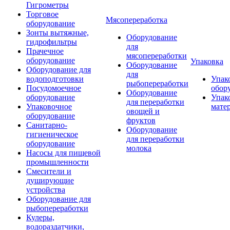
Гигрометры
Торговое
Мясопереработка
оборудование
Зонты вытяжные,
Оборудование
гидрофильтры
для
Прачечное
мясопереработки
оборудование
Упаковка
Оборудование
Оборудование для
для
водоподготовки
Упак
рыбопереработки
Посудомоечное
обор
Оборудование
оборудование
Упак
для переработки
Упаковочное
мате
овощей и
оборудование
фруктов
Санитарно-
Оборудование
гигиеническое
для переработки
оборудование
молока
Насосы для пищевой
промышленности
Смесители и
душирующие
устройства
Оборудование для
рыбопереработки
Кулеры,
водораздатчики,