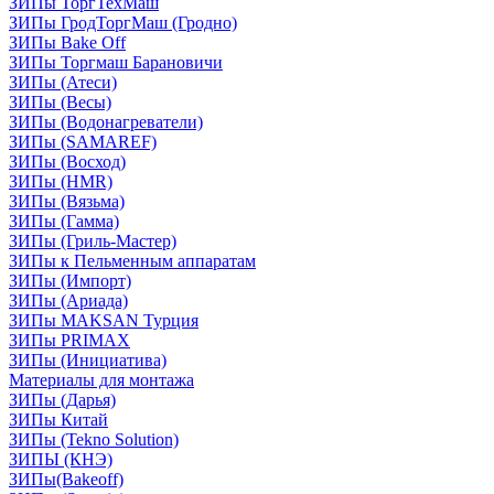
ЗИПы ТоргТехМаш
ЗИПы ГродТоргМаш (Гродно)
ЗИПы Bake Off
ЗИПы Торгмаш Барановичи
ЗИПы (Атеси)
ЗИПы (Весы)
ЗИПы (Водонагреватели)
ЗИПы (SAMAREF)
ЗИПы (Восход)
ЗИПы (HMR)
ЗИПы (Вязьма)
ЗИПы (Гамма)
ЗИПы (Гриль-Мастер)
ЗИПы к Пельменным аппаратам
ЗИПы (Импорт)
ЗИПы (Ариада)
ЗИПы MAKSAN Турция
ЗИПы PRIMAX
ЗИПы (Инициатива)
Материалы для монтажа
ЗИПы (Дарья)
ЗИПы Китай
ЗИПы (Tekno Solution)
ЗИПЫ (КНЭ)
ЗИПы(Bakeoff)