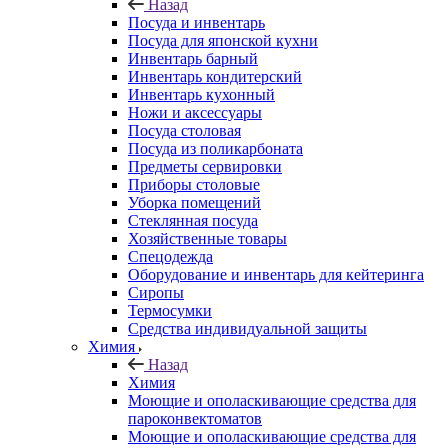
Назад
Посуда и инвентарь
Посуда для японской кухни
Инвентарь барный
Инвентарь кондитерский
Инвентарь кухонный
Ножи и аксессуары
Посуда столовая
Посуда из поликарбоната
Предметы сервировки
Приборы столовые
Уборка помещений
Стеклянная посуда
Хозяйственные товары
Спецодежда
Оборудование и инвентарь для кейтеринга
Сиропы
Термосумки
Средства индивидуальной защиты
Химия
Назад
Химия
Моющие и ополаскивающие средства для
пароконвектоматов
Моющие и ополаскивающие средства для