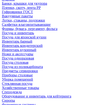
Банки, крышки для укупора
Пленки, скотч, лента РР
Гофроящики ГОСТ
Вакуумные пакеты
Лотки, стаканы, подложки
Салфетки влаговпитывающие
Формы, бумага, пергамент, фольга
Посуда и инвентарь
Посуда для японской кухни
Инвентарь барный
Инвентарь кондитерский
Инвентарь кухонный
Ножи и аксессуары
Посуда одноразовая
Посуда столовая
Посуда из поликарбоната
Предметы сервировки
Приборы столовые
Уборка помещений
Стеклянная посуда
Хозяйственные товары
Спецодежда
Оборудование и инвентарь для кейтеринга
Сиропы
Фуршетные системы