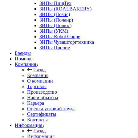
ЗИПы ПищТех
ЗИПы (ROALBAKERY)
ЗИПы (Позис)
ЗИПы (Полаир)
ЗИПы (Полюс)
ЗИПы (УКМ)
ЗИПы Robot Coupe
ЗИПы Чувашторгтехника
ЗИПы Прочие
Бренды
Помощь
Компания
Назад
Компания
О компании
Торговля
Производство
Наши объекты
Карьера
Оценка условий труда
Сертификаты
Контакты
Информация
Назад
Информация