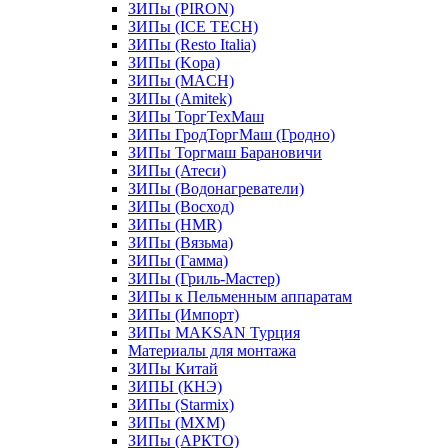
ЗИПы (PIRON)
ЗИПы (ICE TECH)
ЗИПы (Resto Italia)
ЗИПы (Kopa)
ЗИПы (MACH)
ЗИПы (Amitek)
ЗИПы ТоргТехМаш
ЗИПы ГродТоргМаш (Гродно)
ЗИПы Торгмаш Барановичи
ЗИПы (Атеси)
ЗИПы (Водонагреватели)
ЗИПы (Восход)
ЗИПы (HMR)
ЗИПы (Вязьма)
ЗИПы (Гамма)
ЗИПы (Гриль-Мастер)
ЗИПы к Пельменным аппаратам
ЗИПы (Импорт)
ЗИПы MAKSAN Турция
Материалы для монтажа
ЗИПы Китай
ЗИПЫ (КНЭ)
ЗИПы (Starmix)
ЗИПы (МХМ)
ЗИПы (АРКТО)