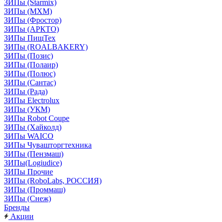
ЗИПы (Starmix)
ЗИПы (МХМ)
ЗИПы (Фростор)
ЗИПы (АРКТО)
ЗИПы ПищТех
ЗИПы (ROALBAKERY)
ЗИПы (Позис)
ЗИПы (Полаир)
ЗИПы (Полюс)
ЗИПы (Сантас)
ЗИПы (Рада)
ЗИПы Electrolux
ЗИПы (УКМ)
ЗИПы Robot Coupe
ЗИПы (Хайколд)
ЗИПы WAICO
ЗИПы Чувашторгтехника
ЗИПы (Пензмаш)
ЗИПы(Logiudice)
ЗИПы Прочие
ЗИПы (RoboLabs, РОССИЯ)
ЗИПы (Проммаш)
ЗИПы (Снеж)
Бренды
Акции