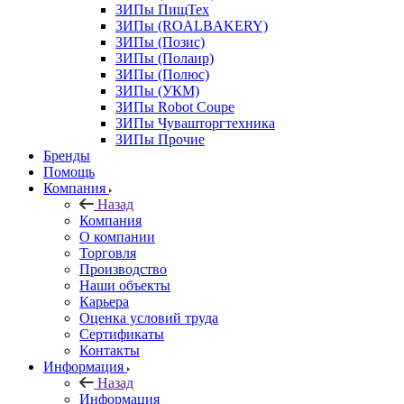
ЗИПы ПищТех
ЗИПы (ROALBAKERY)
ЗИПы (Позис)
ЗИПы (Полаир)
ЗИПы (Полюс)
ЗИПы (УКМ)
ЗИПы Robot Coupe
ЗИПы Чувашторгтехника
ЗИПы Прочие
Бренды
Помощь
Компания
Назад
Компания
О компании
Торговля
Производство
Наши объекты
Карьера
Оценка условий труда
Сертификаты
Контакты
Информация
Назад
Информация