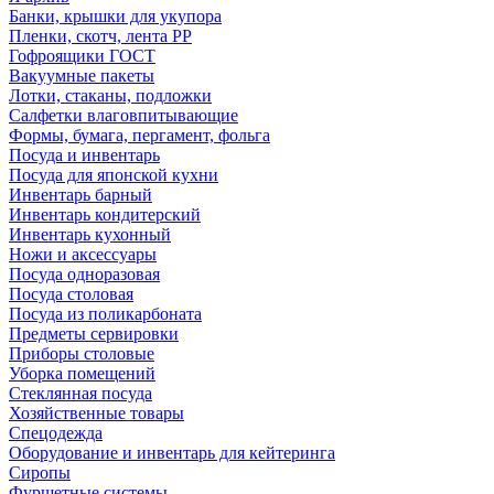
Банки, крышки для укупора
Пленки, скотч, лента РР
Гофроящики ГОСТ
Вакуумные пакеты
Лотки, стаканы, подложки
Салфетки влаговпитывающие
Формы, бумага, пергамент, фольга
Посуда и инвентарь
Посуда для японской кухни
Инвентарь барный
Инвентарь кондитерский
Инвентарь кухонный
Ножи и аксессуары
Посуда одноразовая
Посуда столовая
Посуда из поликарбоната
Предметы сервировки
Приборы столовые
Уборка помещений
Стеклянная посуда
Хозяйственные товары
Спецодежда
Оборудование и инвентарь для кейтеринга
Сиропы
Фуршетные системы