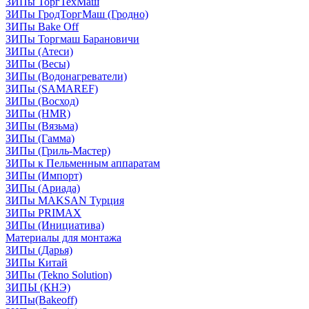
ЗИПы ТоргТехМаш
ЗИПы ГродТоргМаш (Гродно)
ЗИПы Bake Off
ЗИПы Торгмаш Барановичи
ЗИПы (Атеси)
ЗИПы (Весы)
ЗИПы (Водонагреватели)
ЗИПы (SAMAREF)
ЗИПы (Восход)
ЗИПы (HMR)
ЗИПы (Вязьма)
ЗИПы (Гамма)
ЗИПы (Гриль-Мастер)
ЗИПы к Пельменным аппаратам
ЗИПы (Импорт)
ЗИПы (Ариада)
ЗИПы MAKSAN Турция
ЗИПы PRIMAX
ЗИПы (Инициатива)
Материалы для монтажа
ЗИПы (Дарья)
ЗИПы Китай
ЗИПы (Tekno Solution)
ЗИПЫ (КНЭ)
ЗИПы(Bakeoff)