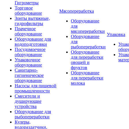
Гигрометры
Торговое
Мясопереработка
оборудование
Зонты вытяжные,
Оборудование
гидрофильтры
для
Прачечное
мясопереработки
оборудование
Упаковка
Оборудование
Оборудование для
для
водоподготовки
Упак
рыбопереработки
Посудомоечное
обор
Оборудование
оборудование
Упак
для переработки
Упаковочное
мате
овощей и
оборудование
фруктов
Санитарно-
Оборудование
гигиеническое
для переработки
оборудование
молока
Насосы для пищевой
промышленности
Смесители и
душирующие
устройства
Оборудование для
рыбопереработки
Кулеры,
водораздатчики,