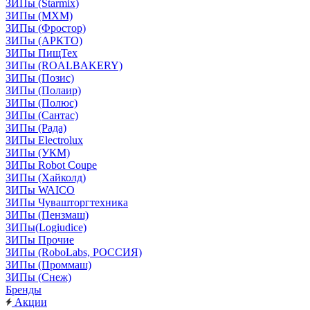
ЗИПы (Starmix)
ЗИПы (МХМ)
ЗИПы (Фростор)
ЗИПы (АРКТО)
ЗИПы ПищТех
ЗИПы (ROALBAKERY)
ЗИПы (Позис)
ЗИПы (Полаир)
ЗИПы (Полюс)
ЗИПы (Сантас)
ЗИПы (Рада)
ЗИПы Electrolux
ЗИПы (УКМ)
ЗИПы Robot Coupe
ЗИПы (Хайколд)
ЗИПы WAICO
ЗИПы Чувашторгтехника
ЗИПы (Пензмаш)
ЗИПы(Logiudice)
ЗИПы Прочие
ЗИПы (RoboLabs, РОССИЯ)
ЗИПы (Проммаш)
ЗИПы (Снеж)
Бренды
Акции