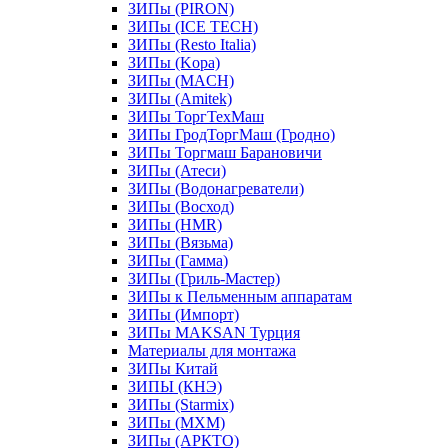
ЗИПы (PIRON)
ЗИПы (ICE TECH)
ЗИПы (Resto Italia)
ЗИПы (Kopa)
ЗИПы (MACH)
ЗИПы (Amitek)
ЗИПы ТоргТехМаш
ЗИПы ГродТоргМаш (Гродно)
ЗИПы Торгмаш Барановичи
ЗИПы (Атеси)
ЗИПы (Водонагреватели)
ЗИПы (Восход)
ЗИПы (HMR)
ЗИПы (Вязьма)
ЗИПы (Гамма)
ЗИПы (Гриль-Мастер)
ЗИПы к Пельменным аппаратам
ЗИПы (Импорт)
ЗИПы MAKSAN Турция
Материалы для монтажа
ЗИПы Китай
ЗИПЫ (КНЭ)
ЗИПы (Starmix)
ЗИПы (МХМ)
ЗИПы (АРКТО)