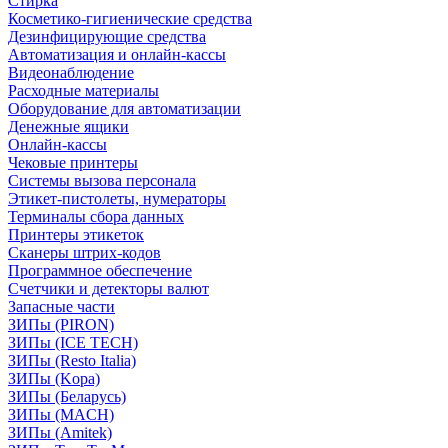
Стирка
Косметико-гигиенические средства
Дезинфицирующие средства
Автоматизация и онлайн-кассы
Видеонаблюдение
Расходные материалы
Оборудование для автоматизации
Денежные ящики
Онлайн-кассы
Чековые принтеры
Системы вызова персонала
Этикет-пистолеты, нумераторы
Терминалы сбора данных
Принтеры этикеток
Сканеры штрих-кодов
Программное обеспечение
Счетчики и детекторы валют
Запасные части
ЗИПы (PIRON)
ЗИПы (ICE TECH)
ЗИПы (Resto Italia)
ЗИПы (Kopa)
ЗИПы (Беларусь)
ЗИПы (MACH)
ЗИПы (Amitek)