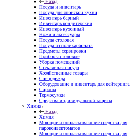
Назад
Посуда и инвентарь
Посуда для японской кухни
Инвентарь барный
Инвентарь кондитерский
Инвентарь кухонный
Ножи и аксессуары
Посуда столовая
Посуда из поликарбоната
Предметы сервировки
Приборы столовые
Уборка помещений
Стеклянная посуда
Хозяйственные товары
Спецодежда
Оборудование и инвентарь для кейтеринга
Сиропы
Термосумки
Средства индивидуальной защиты
Химия
Назад
Химия
Моющие и ополаскивающие средства для
пароконвектоматов
Моющие и ополаскивающие средства для