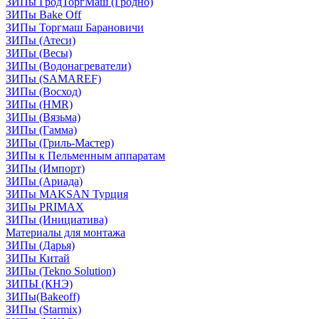
ЗИПы ГродТоргМаш (Гродно)
ЗИПы Bake Off
ЗИПы Торгмаш Барановичи
ЗИПы (Атеси)
ЗИПы (Весы)
ЗИПы (Водонагреватели)
ЗИПы (SAMAREF)
ЗИПы (Восход)
ЗИПы (HMR)
ЗИПы (Вязьма)
ЗИПы (Гамма)
ЗИПы (Гриль-Мастер)
ЗИПы к Пельменным аппаратам
ЗИПы (Импорт)
ЗИПы (Ариада)
ЗИПы MAKSAN Турция
ЗИПы PRIMAX
ЗИПы (Инициатива)
Материалы для монтажа
ЗИПы (Дарья)
ЗИПы Китай
ЗИПы (Tekno Solution)
ЗИПЫ (КНЭ)
ЗИПы(Bakeoff)
ЗИПы (Starmix)