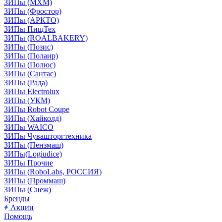
ЗИПы (МХМ)
ЗИПы (Фростор)
ЗИПы (АРКТО)
ЗИПы ПищТех
ЗИПы (ROALBAKERY)
ЗИПы (Позис)
ЗИПы (Полаир)
ЗИПы (Полюс)
ЗИПы (Сантас)
ЗИПы (Рада)
ЗИПы Electrolux
ЗИПы (УКМ)
ЗИПы Robot Coupe
ЗИПы (Хайколд)
ЗИПы WAICO
ЗИПы Чувашторгтехника
ЗИПы (Пензмаш)
ЗИПы(Logiudice)
ЗИПы Прочие
ЗИПы (RoboLabs, РОССИЯ)
ЗИПы (Проммаш)
ЗИПы (Снеж)
Бренды
Акции
Помощь