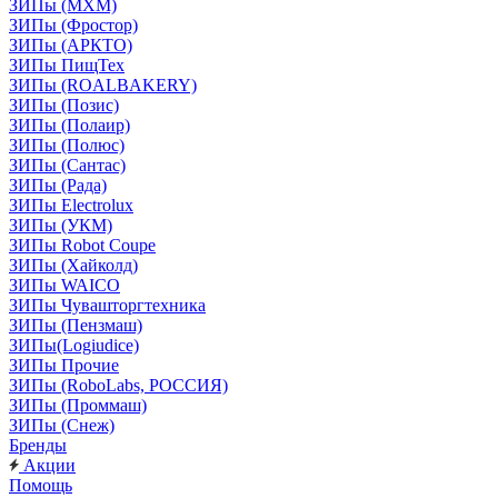
ЗИПы (МХМ)
ЗИПы (Фростор)
ЗИПы (АРКТО)
ЗИПы ПищТех
ЗИПы (ROALBAKERY)
ЗИПы (Позис)
ЗИПы (Полаир)
ЗИПы (Полюс)
ЗИПы (Сантас)
ЗИПы (Рада)
ЗИПы Electrolux
ЗИПы (УКМ)
ЗИПы Robot Coupe
ЗИПы (Хайколд)
ЗИПы WAICO
ЗИПы Чувашторгтехника
ЗИПы (Пензмаш)
ЗИПы(Logiudice)
ЗИПы Прочие
ЗИПы (RoboLabs, РОССИЯ)
ЗИПы (Проммаш)
ЗИПы (Снеж)
Бренды
Акции
Помощь