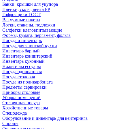
Банки, крышки для укупора
Пленки, скотч, лента РР
Гофроящики ГОСТ
Вакуумные пакеты
Лотки, стаканы, подложки
Салфетки влаговпитывающие
Формы, бумага, пергамент, фольга
Посуда и инвентарь
Посуда для японской кухни
Инвентарь барный
Инвентарь кондитерский
Инвентарь кухонный
Ножи и аксессуары
Посуда одноразовая
Посуда столовая
Посуда из поликарбоната
Предметы сервировки
Приборы столовые
Уборка помещений
Стеклянная посуда
Хозяйственные товары
Спецодежда
Оборудование и инвентарь для кейтеринга
Сиропы
Фуршетные системы