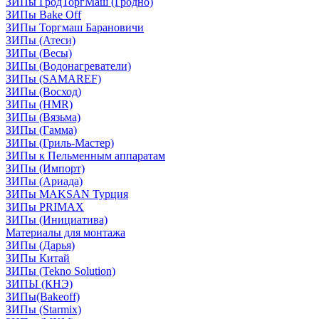
ЗИПы ГродТоргМаш (Гродно)
ЗИПы Bake Off
ЗИПы Торгмаш Барановичи
ЗИПы (Атеси)
ЗИПы (Весы)
ЗИПы (Водонагреватели)
ЗИПы (SAMAREF)
ЗИПы (Восход)
ЗИПы (HMR)
ЗИПы (Вязьма)
ЗИПы (Гамма)
ЗИПы (Гриль-Мастер)
ЗИПы к Пельменным аппаратам
ЗИПы (Импорт)
ЗИПы (Ариада)
ЗИПы MAKSAN Турция
ЗИПы PRIMAX
ЗИПы (Инициатива)
Материалы для монтажа
ЗИПы (Дарья)
ЗИПы Китай
ЗИПы (Tekno Solution)
ЗИПЫ (КНЭ)
ЗИПы(Bakeoff)
ЗИПы (Starmix)