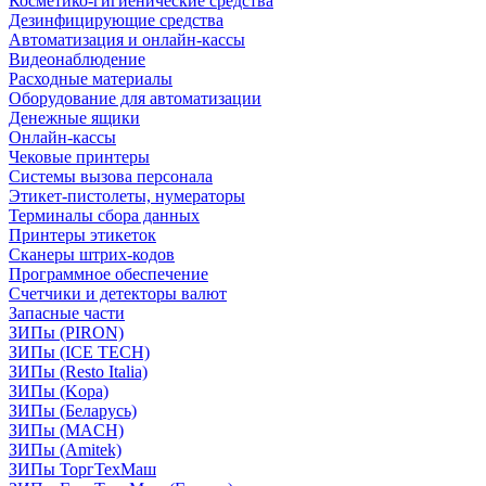
Косметико-гигиенические средства
Дезинфицирующие средства
Автоматизация и онлайн-кассы
Видеонаблюдение
Расходные материалы
Оборудование для автоматизации
Денежные ящики
Онлайн-кассы
Чековые принтеры
Системы вызова персонала
Этикет-пистолеты, нумераторы
Терминалы сбора данных
Принтеры этикеток
Сканеры штрих-кодов
Программное обеспечение
Счетчики и детекторы валют
Запасные части
ЗИПы (PIRON)
ЗИПы (ICE TECH)
ЗИПы (Resto Italia)
ЗИПы (Kopa)
ЗИПы (Беларусь)
ЗИПы (MACH)
ЗИПы (Amitek)
ЗИПы ТоргТехМаш