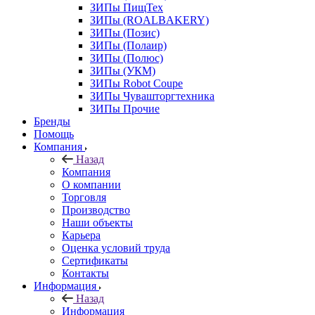
ЗИПы ПищТех
ЗИПы (ROALBAKERY)
ЗИПы (Позис)
ЗИПы (Полаир)
ЗИПы (Полюс)
ЗИПы (УКМ)
ЗИПы Robot Coupe
ЗИПы Чувашторгтехника
ЗИПы Прочие
Бренды
Помощь
Компания
Назад
Компания
О компании
Торговля
Производство
Наши объекты
Карьера
Оценка условий труда
Сертификаты
Контакты
Информация
Назад
Информация