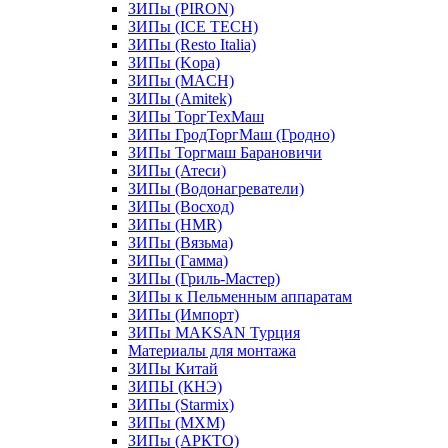
ЗИПы (PIRON)
ЗИПы (ICE TECH)
ЗИПы (Resto Italia)
ЗИПы (Kopa)
ЗИПы (MACH)
ЗИПы (Amitek)
ЗИПы ТоргТехМаш
ЗИПы ГродТоргМаш (Гродно)
ЗИПы Торгмаш Барановичи
ЗИПы (Атеси)
ЗИПы (Водонагреватели)
ЗИПы (Восход)
ЗИПы (HMR)
ЗИПы (Вязьма)
ЗИПы (Гамма)
ЗИПы (Гриль-Мастер)
ЗИПы к Пельменным аппаратам
ЗИПы (Импорт)
ЗИПы MAKSAN Турция
Материалы для монтажа
ЗИПы Китай
ЗИПЫ (КНЭ)
ЗИПы (Starmix)
ЗИПы (МХМ)
ЗИПы (АРКТО)