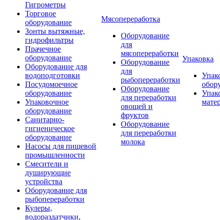
Гигрометры
Торговое
Мясопереработка
оборудование
Зонты вытяжные,
Оборудование
гидрофильтры
для
Прачечное
мясопереработки
оборудование
Упаковка
Оборудование
Оборудование для
для
водоподготовки
Упак
рыбопереработки
Посудомоечное
обор
Оборудование
оборудование
Упак
для переработки
Упаковочное
мате
овощей и
оборудование
фруктов
Санитарно-
Оборудование
гигиеническое
для переработки
оборудование
молока
Насосы для пищевой
промышленности
Смесители и
душирующие
устройства
Оборудование для
рыбопереработки
Кулеры,
водораздатчики,