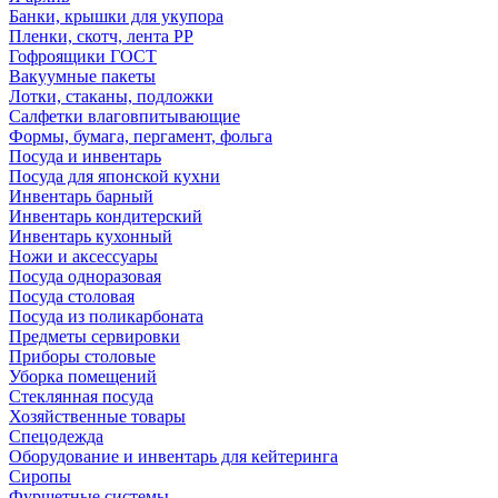
Банки, крышки для укупора
Пленки, скотч, лента РР
Гофроящики ГОСТ
Вакуумные пакеты
Лотки, стаканы, подложки
Салфетки влаговпитывающие
Формы, бумага, пергамент, фольга
Посуда и инвентарь
Посуда для японской кухни
Инвентарь барный
Инвентарь кондитерский
Инвентарь кухонный
Ножи и аксессуары
Посуда одноразовая
Посуда столовая
Посуда из поликарбоната
Предметы сервировки
Приборы столовые
Уборка помещений
Стеклянная посуда
Хозяйственные товары
Спецодежда
Оборудование и инвентарь для кейтеринга
Сиропы
Фуршетные системы