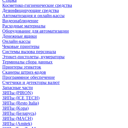
Стирка
Косметико-гигиенические средства
Дезинфицирующие средства
Автоматизация и онлайн-кассы
Видеонаблюдение
Расходные материалы
Оборудование для автоматизации
Денежные ящики
Онлайн-кассы
Чековые принтеры
Системы вызова персонала
Этикет-пистолеты, нумераторы
Терминалы сбора данных
Принтеры этикеток
Сканеры штрих-кодов
Программное обеспечение
Счетчики и детекторы валют
Запасные части
ЗИПы (PIRON)
ЗИПы (ICE TECH)
ЗИПы (Resto Italia)
ЗИПы (Kopa)
ЗИПы (Беларусь)
ЗИПы (MACH)
ЗИПы (Amitek)