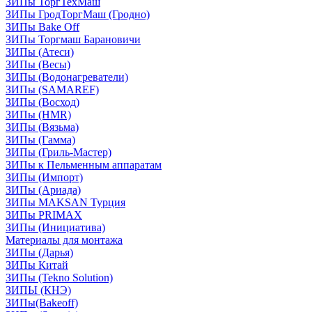
ЗИПы ТоргТехМаш
ЗИПы ГродТоргМаш (Гродно)
ЗИПы Bake Off
ЗИПы Торгмаш Барановичи
ЗИПы (Атеси)
ЗИПы (Весы)
ЗИПы (Водонагреватели)
ЗИПы (SAMAREF)
ЗИПы (Восход)
ЗИПы (HMR)
ЗИПы (Вязьма)
ЗИПы (Гамма)
ЗИПы (Гриль-Мастер)
ЗИПы к Пельменным аппаратам
ЗИПы (Импорт)
ЗИПы (Ариада)
ЗИПы MAKSAN Турция
ЗИПы PRIMAX
ЗИПы (Инициатива)
Материалы для монтажа
ЗИПы (Дарья)
ЗИПы Китай
ЗИПы (Tekno Solution)
ЗИПЫ (КНЭ)
ЗИПы(Bakeoff)