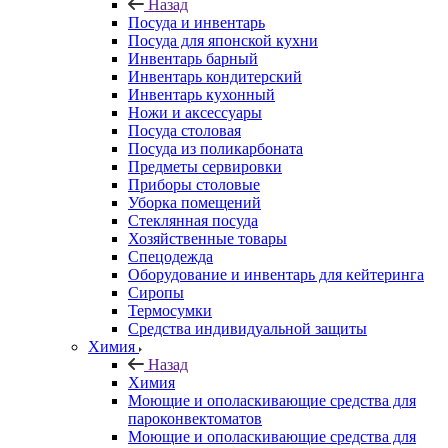
Назад
Посуда и инвентарь
Посуда для японской кухни
Инвентарь барный
Инвентарь кондитерский
Инвентарь кухонный
Ножи и аксессуары
Посуда столовая
Посуда из поликарбоната
Предметы сервировки
Приборы столовые
Уборка помещений
Стеклянная посуда
Хозяйственные товары
Спецодежда
Оборудование и инвентарь для кейтеринга
Сиропы
Термосумки
Средства индивидуальной защиты
Химия
Назад
Химия
Моющие и ополаскивающие средства для
пароконвектоматов
Моющие и ополаскивающие средства для