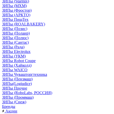
ЗИПы (Starmix)
ЗИПы (МХМ)
ЗИПы (Фростор)
ЗИПы (АРКТО)
ЗИПы ПищТех
ЗИПы (ROALBAKERY)
ЗИПы (Позис)
ЗИПы (Полаир)
ЗИПы (Полюс)
ЗИПы (Сантас)
ЗИПы (Рада)
ЗИПы Electrolux
ЗИПы (УКМ)
ЗИПы Robot Coupe
ЗИПы (Хайколд)
ЗИПы WAICO
ЗИПы Чувашторгтехника
ЗИПы (Пензмаш)
ЗИПы(Logiudice)
ЗИПы Прочие
ЗИПы (RoboLabs, РОССИЯ)
ЗИПы (Проммаш)
ЗИПы (Снеж)
Бренды
Акции