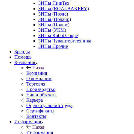
ЗИПы ПищТех
ЗИПы (ROALBAKERY)
ЗИПы (Позис)
ЗИПы (Полаир)
ЗИПы (Полюс)
ЗИПы (УКМ)
ЗИПы Robot Coupe
ЗИПы Чувашторгтехника
ЗИПы Прочие
Бренды
Помощь
Компания
Назад
Компания
О компании
Торговля
Производство
Наши объекты
Карьера
Оценка условий труда
Сертификаты
Контакты
Информация
Назад
Информация