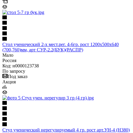
Стол ученический 2-х мест.рег. 4-6гр. рост 1200х500х640
(700,760)мм, арт СУР-2.2(БУК)(РАСПР)
Мало
Россия
Код: н0000123738
По запросу
Под заказ
Акция
Стул ученический нерегулируемый 4 гр. рост арт.УН-4 (Н380)