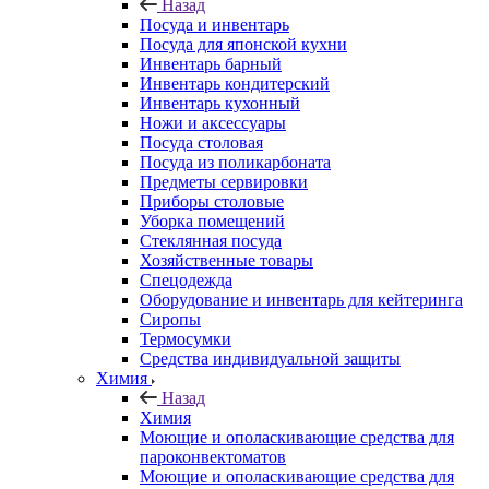
Назад
Посуда и инвентарь
Посуда для японской кухни
Инвентарь барный
Инвентарь кондитерский
Инвентарь кухонный
Ножи и аксессуары
Посуда столовая
Посуда из поликарбоната
Предметы сервировки
Приборы столовые
Уборка помещений
Стеклянная посуда
Хозяйственные товары
Спецодежда
Оборудование и инвентарь для кейтеринга
Сиропы
Термосумки
Средства индивидуальной защиты
Химия
Назад
Химия
Моющие и ополаскивающие средства для
пароконвектоматов
Моющие и ополаскивающие средства для