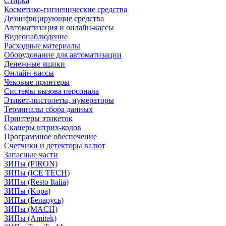
Стирка
Косметико-гигиенические средства
Дезинфицирующие средства
Автоматизация и онлайн-кассы
Видеонаблюдение
Расходные материалы
Оборудование для автоматизации
Денежные ящики
Онлайн-кассы
Чековые принтеры
Системы вызова персонала
Этикет-пистолеты, нумераторы
Терминалы сбора данных
Принтеры этикеток
Сканеры штрих-кодов
Программное обеспечение
Счетчики и детекторы валют
Запасные части
ЗИПы (PIRON)
ЗИПы (ICE TECH)
ЗИПы (Resto Italia)
ЗИПы (Kopa)
ЗИПы (Беларусь)
ЗИПы (MACH)
ЗИПы (Amitek)