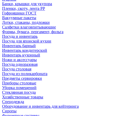
Банки, крышки для укупора
Пленки, скотч, лента РР
Гофроящики ГОСТ
Вакуумные пакеты
Лотки, стаканы, подложки
Салфетки влаговпитывающие
Формы, бумага, пергамент, фольга
Посуда и инвентарь
Посуда для японской кухни
Инвентарь барный
Инвентарь кондитерский
Инвентарь кухонный
Ножи и аксессуары
Посуда одноразовая
Посуда столовая
Посуда из поликарбоната
Предметы сервировки
Приборы столовые
Уборка помещений
Стеклянная посуда
Хозяйственные товары
Спецодежда
Оборудование и инвентарь для кейтеринга
Сиропы
Фуршетные системы