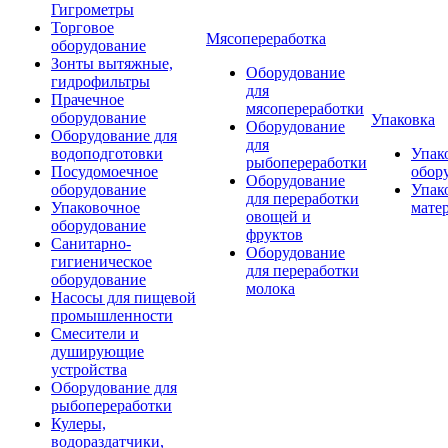
Гигрометры
Торговое
Мясопереработка
оборудование
Зонты вытяжные,
Оборудование
гидрофильтры
для
Прачечное
мясопереработки
оборудование
Упаковка
Оборудование
Оборудование для
для
водоподготовки
Упак
рыбопереработки
Посудомоечное
обор
Оборудование
оборудование
Упак
для переработки
Упаковочное
мате
овощей и
оборудование
фруктов
Санитарно-
Оборудование
гигиеническое
для переработки
оборудование
молока
Насосы для пищевой
промышленности
Смесители и
душирующие
устройства
Оборудование для
рыбопереработки
Кулеры,
водораздатчики,