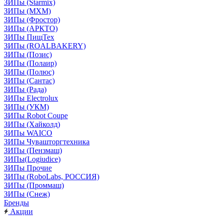
ЗИПы (Starmix)
ЗИПы (МХМ)
ЗИПы (Фростор)
ЗИПы (АРКТО)
ЗИПы ПищТех
ЗИПы (ROALBAKERY)
ЗИПы (Позис)
ЗИПы (Полаир)
ЗИПы (Полюс)
ЗИПы (Сантас)
ЗИПы (Рада)
ЗИПы Electrolux
ЗИПы (УКМ)
ЗИПы Robot Coupe
ЗИПы (Хайколд)
ЗИПы WAICO
ЗИПы Чувашторгтехника
ЗИПы (Пензмаш)
ЗИПы(Logiudice)
ЗИПы Прочие
ЗИПы (RoboLabs, РОССИЯ)
ЗИПы (Проммаш)
ЗИПы (Снеж)
Бренды
Акции