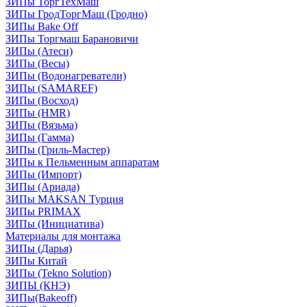
ЗИПы ТоргТехМаш
ЗИПы ГродТоргМаш (Гродно)
ЗИПы Bake Off
ЗИПы Торгмаш Барановичи
ЗИПы (Атеси)
ЗИПы (Весы)
ЗИПы (Водонагреватели)
ЗИПы (SAMAREF)
ЗИПы (Восход)
ЗИПы (HMR)
ЗИПы (Вязьма)
ЗИПы (Гамма)
ЗИПы (Гриль-Мастер)
ЗИПы к Пельменным аппаратам
ЗИПы (Импорт)
ЗИПы (Ариада)
ЗИПы MAKSAN Турция
ЗИПы PRIMAX
ЗИПы (Инициатива)
Материалы для монтажа
ЗИПы (Дарья)
ЗИПы Китай
ЗИПы (Tekno Solution)
ЗИПЫ (КНЭ)
ЗИПы(Bakeoff)