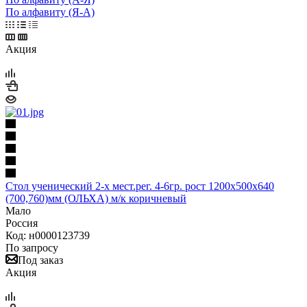
По алфавиту (Я-А)
Акция
Стол ученический 2-х мест.рег. 4-6гр. рост 1200х500х640
(700,760)мм (ОЛЬХА) м/к коричневый
Мало
Россия
Код: н0000123739
По запросу
Под заказ
Акция