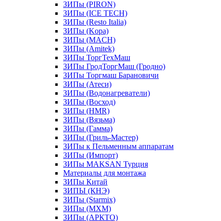
ЗИПы (PIRON)
ЗИПы (ICE TECH)
ЗИПы (Resto Italia)
ЗИПы (Kopa)
ЗИПы (MACH)
ЗИПы (Amitek)
ЗИПы ТоргТехМаш
ЗИПы ГродТоргМаш (Гродно)
ЗИПы Торгмаш Барановичи
ЗИПы (Атеси)
ЗИПы (Водонагреватели)
ЗИПы (Восход)
ЗИПы (HMR)
ЗИПы (Вязьма)
ЗИПы (Гамма)
ЗИПы (Гриль-Мастер)
ЗИПы к Пельменным аппаратам
ЗИПы (Импорт)
ЗИПы MAKSAN Турция
Материалы для монтажа
ЗИПы Китай
ЗИПЫ (КНЭ)
ЗИПы (Starmix)
ЗИПы (МХМ)
ЗИПы (АРКТО)