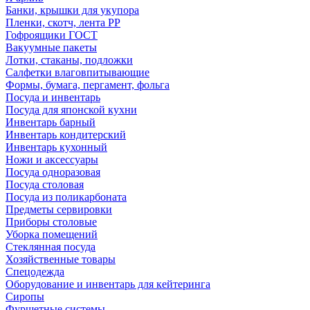
Банки, крышки для укупора
Пленки, скотч, лента РР
Гофроящики ГОСТ
Вакуумные пакеты
Лотки, стаканы, подложки
Салфетки влаговпитывающие
Формы, бумага, пергамент, фольга
Посуда и инвентарь
Посуда для японской кухни
Инвентарь барный
Инвентарь кондитерский
Инвентарь кухонный
Ножи и аксессуары
Посуда одноразовая
Посуда столовая
Посуда из поликарбоната
Предметы сервировки
Приборы столовые
Уборка помещений
Стеклянная посуда
Хозяйственные товары
Спецодежда
Оборудование и инвентарь для кейтеринга
Сиропы
Фуршетные системы