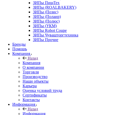
ЗИПы ПищТех
ЗИПы (ROALBAKERY)
ЗИПы (Позис)
ЗИПы (Полаир)
ЗИПы (Полюс)
ЗИПы (УКМ)
ЗИПы Robot Coupe
ЗИПы Чувашторгтехника
ЗИПы Прочие
Бренды
Помощь
Компания
Назад
Компания
О компании
Торговля
Производство
Наши объекты
Карьера
Оценка условий труда
Сертификаты
Контакты
Информация
Назад
Информация