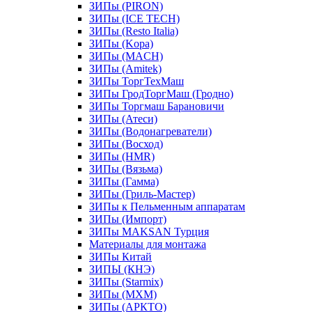
ЗИПы (PIRON)
ЗИПы (ICE TECH)
ЗИПы (Resto Italia)
ЗИПы (Kopa)
ЗИПы (MACH)
ЗИПы (Amitek)
ЗИПы ТоргТехМаш
ЗИПы ГродТоргМаш (Гродно)
ЗИПы Торгмаш Барановичи
ЗИПы (Атеси)
ЗИПы (Водонагреватели)
ЗИПы (Восход)
ЗИПы (HMR)
ЗИПы (Вязьма)
ЗИПы (Гамма)
ЗИПы (Гриль-Мастер)
ЗИПы к Пельменным аппаратам
ЗИПы (Импорт)
ЗИПы MAKSAN Турция
Материалы для монтажа
ЗИПы Китай
ЗИПЫ (КНЭ)
ЗИПы (Starmix)
ЗИПы (МХМ)
ЗИПы (АРКТО)