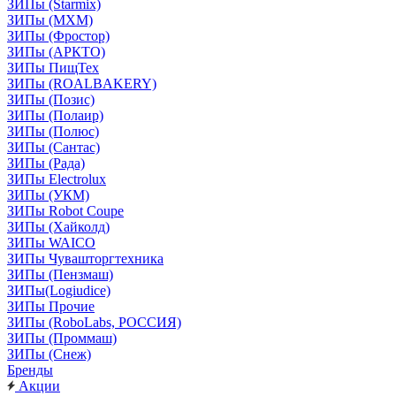
ЗИПы (Starmix)
ЗИПы (МХМ)
ЗИПы (Фростор)
ЗИПы (АРКТО)
ЗИПы ПищТех
ЗИПы (ROALBAKERY)
ЗИПы (Позис)
ЗИПы (Полаир)
ЗИПы (Полюс)
ЗИПы (Сантас)
ЗИПы (Рада)
ЗИПы Electrolux
ЗИПы (УКМ)
ЗИПы Robot Coupe
ЗИПы (Хайколд)
ЗИПы WAICO
ЗИПы Чувашторгтехника
ЗИПы (Пензмаш)
ЗИПы(Logiudice)
ЗИПы Прочие
ЗИПы (RoboLabs, РОССИЯ)
ЗИПы (Проммаш)
ЗИПы (Снеж)
Бренды
Акции