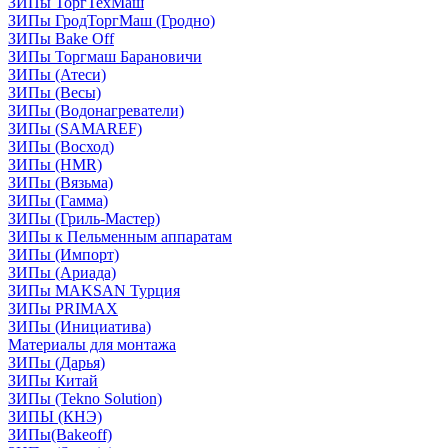
ЗИПы ТоргТехМаш
ЗИПы ГродТоргМаш (Гродно)
ЗИПы Bake Off
ЗИПы Торгмаш Барановичи
ЗИПы (Атеси)
ЗИПы (Весы)
ЗИПы (Водонагреватели)
ЗИПы (SAMAREF)
ЗИПы (Восход)
ЗИПы (HMR)
ЗИПы (Вязьма)
ЗИПы (Гамма)
ЗИПы (Гриль-Мастер)
ЗИПы к Пельменным аппаратам
ЗИПы (Импорт)
ЗИПы (Ариада)
ЗИПы MAKSAN Турция
ЗИПы PRIMAX
ЗИПы (Инициатива)
Материалы для монтажа
ЗИПы (Дарья)
ЗИПы Китай
ЗИПы (Tekno Solution)
ЗИПЫ (КНЭ)
ЗИПы(Bakeoff)