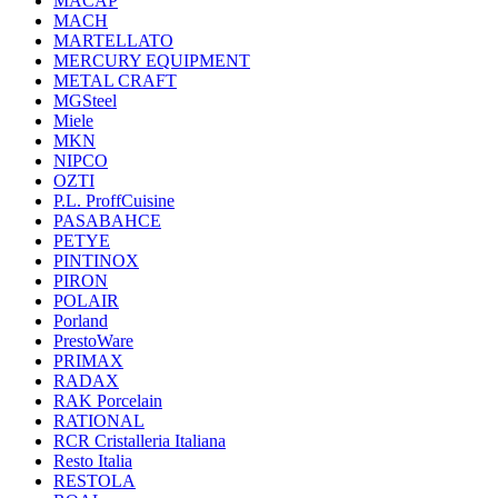
MACAP
MACH
MARTELLATO
MERCURY EQUIPMENT
METAL CRAFT
MGSteel
Miele
MKN
NIPCO
OZTI
P.L. ProffСuisine
PASABAHCE
PETYE
PINTINOX
PIRON
POLAIR
Porland
PrestoWare
PRIMAX
RADAX
RAK Porcelain
RATIONAL
RCR Cristalleria Italiana
Resto Italia
RESTOLA