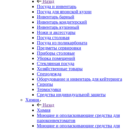
Назад
Посуда и инвентарь
Посуда для японской кухни
Инвентарь барный
Инвентарь кондитерский
Инвентарь кухонный
Ножи и аксессуары
Посуда столовая
Посуда из поликарбоната
Предметы сервировки
Приборы столовые
Уборка помещений
Стеклянная посуда
Хозяйственные товары
Спецодежда
Оборудование и инвентарь для кейтеринга
Сиропы
Термосумки
Средства индивидуальной защиты
Химия
Назад
Химия
Моющие и ополаскивающие средства для
пароконвектоматов
Моющие и ополаскивающие средства для