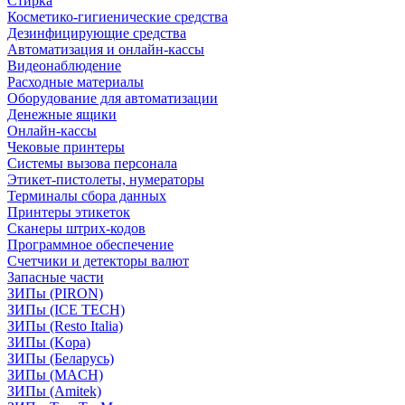
Стирка
Косметико-гигиенические средства
Дезинфицирующие средства
Автоматизация и онлайн-кассы
Видеонаблюдение
Расходные материалы
Оборудование для автоматизации
Денежные ящики
Онлайн-кассы
Чековые принтеры
Системы вызова персонала
Этикет-пистолеты, нумераторы
Терминалы сбора данных
Принтеры этикеток
Сканеры штрих-кодов
Программное обеспечение
Счетчики и детекторы валют
Запасные части
ЗИПы (PIRON)
ЗИПы (ICE TECH)
ЗИПы (Resto Italia)
ЗИПы (Kopa)
ЗИПы (Беларусь)
ЗИПы (MACH)
ЗИПы (Amitek)