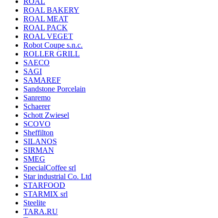
ROAL
ROAL BAKERY
ROAL MEAT
ROAL PACK
ROAL VEGET
Robot Coupe s.n.c.
ROLLER GRILL
SAECO
SAGI
SAMAREF
Sandstone Porcelain
Sanremo
Schaerer
Schott Zwiesel
SCOVO
Sheffilton
SILANOS
SIRMAN
SMEG
SpecialCoffee srl
Star industrial Co. Ltd
STARFOOD
STARMIX srl
Steelite
TARA.RU