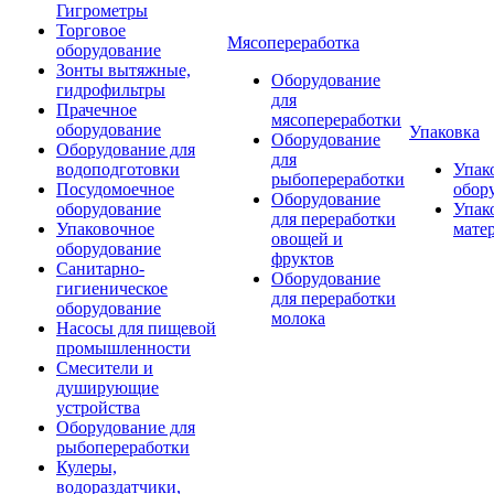
Гигрометры
Торговое
Мясопереработка
оборудование
Зонты вытяжные,
Оборудование
гидрофильтры
для
Прачечное
мясопереработки
оборудование
Упаковка
Оборудование
Оборудование для
для
водоподготовки
Упак
рыбопереработки
Посудомоечное
обор
Оборудование
оборудование
Упак
для переработки
Упаковочное
мате
овощей и
оборудование
фруктов
Санитарно-
Оборудование
гигиеническое
для переработки
оборудование
молока
Насосы для пищевой
промышленности
Смесители и
душирующие
устройства
Оборудование для
рыбопереработки
Кулеры,
водораздатчики,