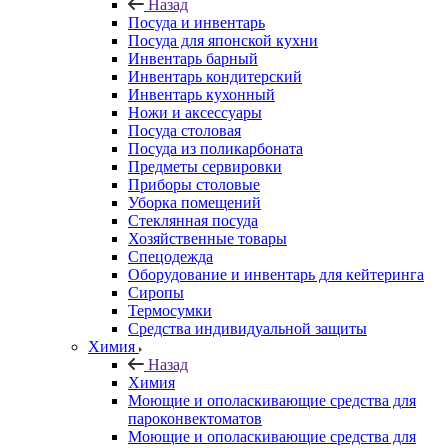
Назад
Посуда и инвентарь
Посуда для японской кухни
Инвентарь барный
Инвентарь кондитерский
Инвентарь кухонный
Ножи и аксессуары
Посуда столовая
Посуда из поликарбоната
Предметы сервировки
Приборы столовые
Уборка помещений
Стеклянная посуда
Хозяйственные товары
Спецодежда
Оборудование и инвентарь для кейтеринга
Сиропы
Термосумки
Средства индивидуальной защиты
Химия
Назад
Химия
Моющие и ополаскивающие средства для
пароконвектоматов
Моющие и ополаскивающие средства для