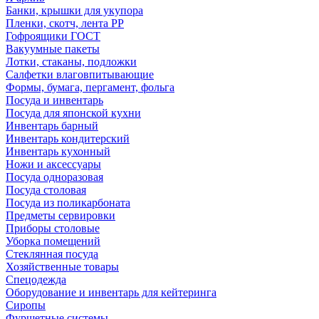
Банки, крышки для укупора
Пленки, скотч, лента РР
Гофроящики ГОСТ
Вакуумные пакеты
Лотки, стаканы, подложки
Салфетки влаговпитывающие
Формы, бумага, пергамент, фольга
Посуда и инвентарь
Посуда для японской кухни
Инвентарь барный
Инвентарь кондитерский
Инвентарь кухонный
Ножи и аксессуары
Посуда одноразовая
Посуда столовая
Посуда из поликарбоната
Предметы сервировки
Приборы столовые
Уборка помещений
Стеклянная посуда
Хозяйственные товары
Спецодежда
Оборудование и инвентарь для кейтеринга
Сиропы
Фуршетные системы