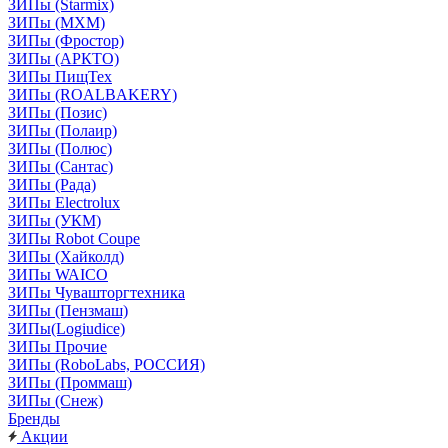
ЗИПы (Starmix)
ЗИПы (МХМ)
ЗИПы (Фростор)
ЗИПы (АРКТО)
ЗИПы ПищТех
ЗИПы (ROALBAKERY)
ЗИПы (Позис)
ЗИПы (Полаир)
ЗИПы (Полюс)
ЗИПы (Сантас)
ЗИПы (Рада)
ЗИПы Electrolux
ЗИПы (УКМ)
ЗИПы Robot Coupe
ЗИПы (Хайколд)
ЗИПы WAICO
ЗИПы Чувашторгтехника
ЗИПы (Пензмаш)
ЗИПы(Logiudice)
ЗИПы Прочие
ЗИПы (RoboLabs, РОССИЯ)
ЗИПы (Проммаш)
ЗИПы (Снеж)
Бренды
Акции