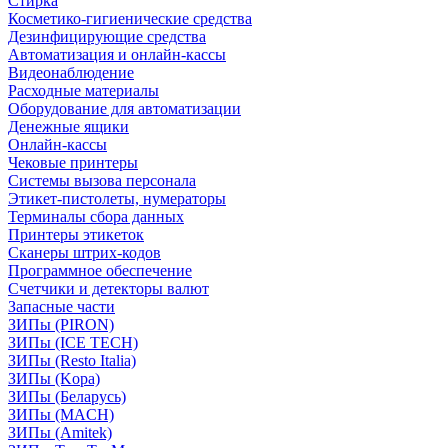
Стирка
Косметико-гигиенические средства
Дезинфицирующие средства
Автоматизация и онлайн-кассы
Видеонаблюдение
Расходные материалы
Оборудование для автоматизации
Денежные ящики
Онлайн-кассы
Чековые принтеры
Системы вызова персонала
Этикет-пистолеты, нумераторы
Терминалы сбора данных
Принтеры этикеток
Сканеры штрих-кодов
Программное обеспечение
Счетчики и детекторы валют
Запасные части
ЗИПы (PIRON)
ЗИПы (ICE TECH)
ЗИПы (Resto Italia)
ЗИПы (Kopa)
ЗИПы (Беларусь)
ЗИПы (MACH)
ЗИПы (Amitek)