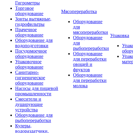
Гигрометры
Торговое
Мясопереработка
оборудование
Зонты вытяжные,
Оборудование
гидрофильтры
для
Прачечное
мясопереработки
оборудование
Упаковка
Оборудование
Оборудование для
для
водоподготовки
Упак
рыбопереработки
Посудомоечное
обор
Оборудование
оборудование
Упак
для переработки
Упаковочное
мате
овощей и
оборудование
фруктов
Санитарно-
Оборудование
гигиеническое
для переработки
оборудование
молока
Насосы для пищевой
промышленности
Смесители и
душирующие
устройства
Оборудование для
рыбопереработки
Кулеры,
водораздатчики,