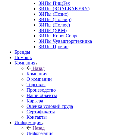
ЗИПы ПищТех
ЗИПы (ROALBAKERY)
ЗИПы (Позис)
ЗИПы (Полаир)
ЗИПы (Полюс)
ЗИПы (УКМ)
ЗИПы Robot Coupe
ЗИПы Чувашторгтехника
ЗИПы Прочие
Бренды
Помощь
Компания
Назад
Компания
О компании
Торговля
Производство
Наши объекты
Карьера
Оценка условий труда
Сертификаты
Контакты
Информация
Назад
Информация