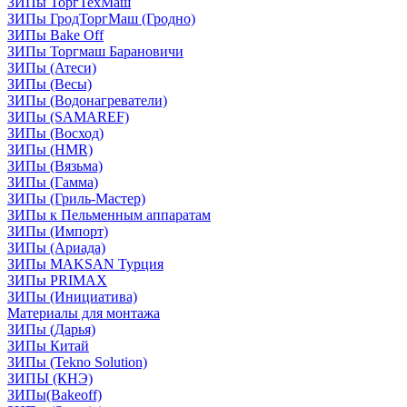
ЗИПы ТоргТехМаш
ЗИПы ГродТоргМаш (Гродно)
ЗИПы Bake Off
ЗИПы Торгмаш Барановичи
ЗИПы (Атеси)
ЗИПы (Весы)
ЗИПы (Водонагреватели)
ЗИПы (SAMAREF)
ЗИПы (Восход)
ЗИПы (HMR)
ЗИПы (Вязьма)
ЗИПы (Гамма)
ЗИПы (Гриль-Мастер)
ЗИПы к Пельменным аппаратам
ЗИПы (Импорт)
ЗИПы (Ариада)
ЗИПы MAKSAN Турция
ЗИПы PRIMAX
ЗИПы (Инициатива)
Материалы для монтажа
ЗИПы (Дарья)
ЗИПы Китай
ЗИПы (Tekno Solution)
ЗИПЫ (КНЭ)
ЗИПы(Bakeoff)