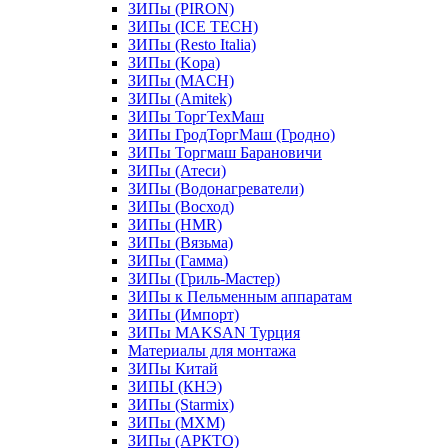
ЗИПы (PIRON)
ЗИПы (ICE TECH)
ЗИПы (Resto Italia)
ЗИПы (Kopa)
ЗИПы (MACH)
ЗИПы (Amitek)
ЗИПы ТоргТехМаш
ЗИПы ГродТоргМаш (Гродно)
ЗИПы Торгмаш Барановичи
ЗИПы (Атеси)
ЗИПы (Водонагреватели)
ЗИПы (Восход)
ЗИПы (HMR)
ЗИПы (Вязьма)
ЗИПы (Гамма)
ЗИПы (Гриль-Мастер)
ЗИПы к Пельменным аппаратам
ЗИПы (Импорт)
ЗИПы MAKSAN Турция
Материалы для монтажа
ЗИПы Китай
ЗИПЫ (КНЭ)
ЗИПы (Starmix)
ЗИПы (МХМ)
ЗИПы (АРКТО)