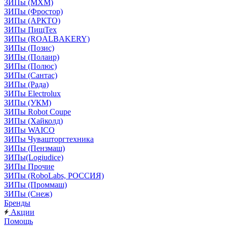
ЗИПы (МХМ)
ЗИПы (Фростор)
ЗИПы (АРКТО)
ЗИПы ПищТех
ЗИПы (ROALBAKERY)
ЗИПы (Позис)
ЗИПы (Полаир)
ЗИПы (Полюс)
ЗИПы (Сантас)
ЗИПы (Рада)
ЗИПы Electrolux
ЗИПы (УКМ)
ЗИПы Robot Coupe
ЗИПы (Хайколд)
ЗИПы WAICO
ЗИПы Чувашторгтехника
ЗИПы (Пензмаш)
ЗИПы(Logiudice)
ЗИПы Прочие
ЗИПы (RoboLabs, РОССИЯ)
ЗИПы (Проммаш)
ЗИПы (Снеж)
Бренды
Акции
Помощь