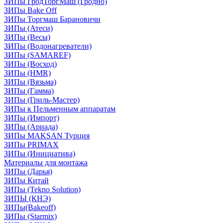
ЗИПы ГродТоргМаш (Гродно)
ЗИПы Bake Off
ЗИПы Торгмаш Барановичи
ЗИПы (Атеси)
ЗИПы (Весы)
ЗИПы (Водонагреватели)
ЗИПы (SAMAREF)
ЗИПы (Восход)
ЗИПы (HMR)
ЗИПы (Вязьма)
ЗИПы (Гамма)
ЗИПы (Гриль-Мастер)
ЗИПы к Пельменным аппаратам
ЗИПы (Импорт)
ЗИПы (Ариада)
ЗИПы MAKSAN Турция
ЗИПы PRIMAX
ЗИПы (Инициатива)
Материалы для монтажа
ЗИПы (Дарья)
ЗИПы Китай
ЗИПы (Tekno Solution)
ЗИПЫ (КНЭ)
ЗИПы(Bakeoff)
ЗИПы (Starmix)