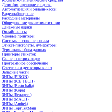
Косметико-гигиенические средства
Дезинфицирующие средства
Автоматизация и онлайн-кассы
Видеонаблюдение
Расходные материалы
Оборудование для автоматизации
Денежные ящики
Онлайн-кассы
Чековые принтеры
Системы вызова персонала
Этикет-пистолеты, нумераторы
Терминалы сбора данных
Принтеры этикеток
Сканеры штрих-кодов
Программное обеспечение
Счетчики и детекторы валют
Запасные части
ЗИПы (PIRON)
ЗИПы (ICE TECH)
ЗИПы (Resto Italia)
ЗИПы (Kopa)
ЗИПы (Беларусь)
ЗИПы (MACH)
ЗИПы (Amitek)
ЗИПы ТоргТехМаш