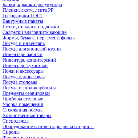
Банки, крышки для укупора
Пленки, скотч, лента РР
Гофроящики ГОСТ
Вакуумные пакеты
Лотки, стаканы, подложки
Салфетки влаговпитывающие
Формы, бумага, пергамент, фольга
Посуда и инвентарь
Посуда для японской кухни
Инвентарь барный
Инвентарь кондитерский
Инвентарь кухонный
Ножи и аксессуары
Посуда одноразовая
Посуда столовая
Посуда из поликарбоната
Предметы сервировки
Приборы столовые
Уборка помещений
Стеклянная посуда
Хозяйственные товары
Спецодежда
Оборудование и инвентарь для кейтеринга
Сиропы
Фуршетные системы