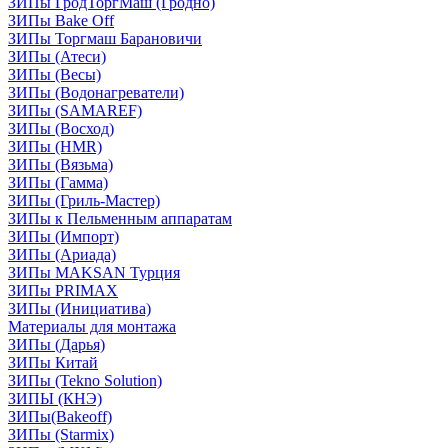
ЗИПы ГродТоргМаш (Гродно)
ЗИПы Bake Off
ЗИПы Торгмаш Барановичи
ЗИПы (Атеси)
ЗИПы (Весы)
ЗИПы (Водонагреватели)
ЗИПы (SAMAREF)
ЗИПы (Восход)
ЗИПы (HMR)
ЗИПы (Вязьма)
ЗИПы (Гамма)
ЗИПы (Гриль-Мастер)
ЗИПы к Пельменным аппаратам
ЗИПы (Импорт)
ЗИПы (Ариада)
ЗИПы MAKSAN Турция
ЗИПы PRIMAX
ЗИПы (Инициатива)
Материалы для монтажа
ЗИПы (Дарья)
ЗИПы Китай
ЗИПы (Tekno Solution)
ЗИПЫ (КНЭ)
ЗИПы(Bakeoff)
ЗИПы (Starmix)