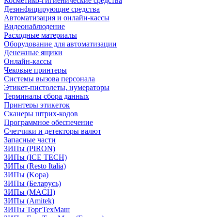
Косметико-гигиенические средства
Дезинфицирующие средства
Автоматизация и онлайн-кассы
Видеонаблюдение
Расходные материалы
Оборудование для автоматизации
Денежные ящики
Онлайн-кассы
Чековые принтеры
Системы вызова персонала
Этикет-пистолеты, нумераторы
Терминалы сбора данных
Принтеры этикеток
Сканеры штрих-кодов
Программное обеспечение
Счетчики и детекторы валют
Запасные части
ЗИПы (PIRON)
ЗИПы (ICE TECH)
ЗИПы (Resto Italia)
ЗИПы (Kopa)
ЗИПы (Беларусь)
ЗИПы (MACH)
ЗИПы (Amitek)
ЗИПы ТоргТехМаш