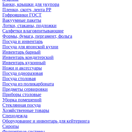
Банки, крышки для укупора
Пленки, скотч, лента РР
Гофроящики ГОСТ
Вакуумные пакеты
Лотки, стаканы, подложки
Салфетки влаговпитывающие
Формы, бумага, пергамент, фольга
Посуда и инвентарь
Посуда для японской кухни
Инвентарь барный
Инвентарь кондитерский
Инвентарь кухонный
Ножи и аксессуары
Посуда одноразовая
Посуда столовая
Посуда из поликарбоната
Предметы сервировки
Приборы столовые
Уборка помещений
Стеклянная посуда
Хозяйственные товары
Спецодежда
Оборудование и инвентарь для кейтеринга
Сиропы
Фуршетные системы