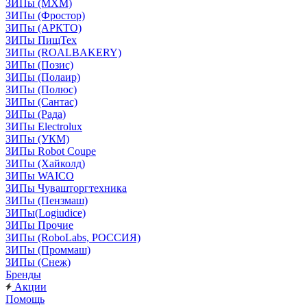
ЗИПы (МХМ)
ЗИПы (Фростор)
ЗИПы (АРКТО)
ЗИПы ПищТех
ЗИПы (ROALBAKERY)
ЗИПы (Позис)
ЗИПы (Полаир)
ЗИПы (Полюс)
ЗИПы (Сантас)
ЗИПы (Рада)
ЗИПы Electrolux
ЗИПы (УКМ)
ЗИПы Robot Coupe
ЗИПы (Хайколд)
ЗИПы WAICO
ЗИПы Чувашторгтехника
ЗИПы (Пензмаш)
ЗИПы(Logiudice)
ЗИПы Прочие
ЗИПы (RoboLabs, РОССИЯ)
ЗИПы (Проммаш)
ЗИПы (Снеж)
Бренды
Акции
Помощь