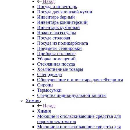
Назад
Посуда и инвентарь
Посуда для японской кухни
Инвентарь барный
Инвентарь кондитерский
Инвентарь кухонный
Ножи и аксессуары
Посуда столовая
Посуда из поликарбоната
Предметы сервировки
Приборы столовые
Уборка помещений
Стеклянная посуда
Хозяйственные товары
Спецодежда
Оборудование и инвентарь для кейтеринга
Сиропы
Термосумки
Средства индивидуальной защиты
Химия
Назад
Химия
Моющие и ополаскивающие средства для
пароконвектоматов
Моющие и ополаскивающие средства для