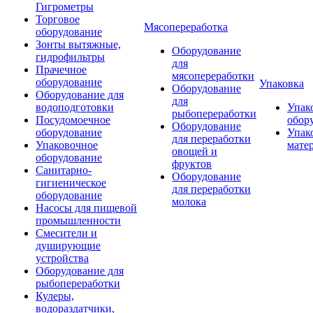
Гигрометры
Торговое
Мясопереработка
оборудование
Зонты вытяжные,
Оборудование
гидрофильтры
для
Прачечное
мясопереработки
оборудование
Упаковка
Оборудование
Оборудование для
для
водоподготовки
Упак
рыбопереработки
Посудомоечное
обор
Оборудование
оборудование
Упак
для переработки
Упаковочное
мате
овощей и
оборудование
фруктов
Санитарно-
Оборудование
гигиеническое
для переработки
оборудование
молока
Насосы для пищевой
промышленности
Смесители и
душирующие
устройства
Оборудование для
рыбопереработки
Кулеры,
водораздатчики,