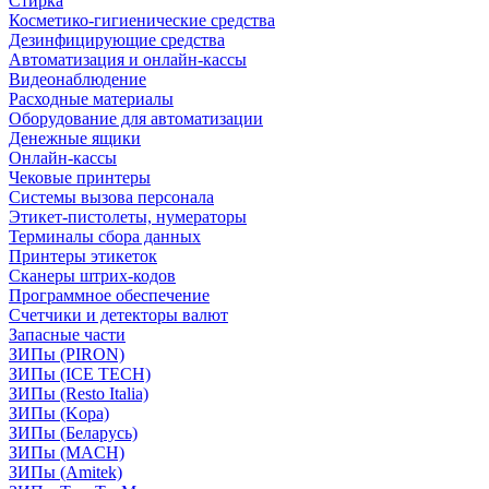
Стирка
Косметико-гигиенические средства
Дезинфицирующие средства
Автоматизация и онлайн-кассы
Видеонаблюдение
Расходные материалы
Оборудование для автоматизации
Денежные ящики
Онлайн-кассы
Чековые принтеры
Системы вызова персонала
Этикет-пистолеты, нумераторы
Терминалы сбора данных
Принтеры этикеток
Сканеры штрих-кодов
Программное обеспечение
Счетчики и детекторы валют
Запасные части
ЗИПы (PIRON)
ЗИПы (ICE TECH)
ЗИПы (Resto Italia)
ЗИПы (Kopa)
ЗИПы (Беларусь)
ЗИПы (MACH)
ЗИПы (Amitek)