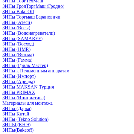
ЗИПы ТоргТехМаш
ЗИПы ГродТоргМаш (Гродно)
ЗИПы Bake Off
ЗИПы Торгмаш Барановичи
ЗИПы (Атеси)
ЗИПы (Весы)
ЗИПы (Водонагреватели)
ЗИПы (SAMAREF)
ЗИПы (Восход)
ЗИПы (HMR)
ЗИПы (Вязьма)
ЗИПы (Гамма)
ЗИПы (Гриль-Мастер)
ЗИПы к Пельменным аппаратам
ЗИПы (Импорт)
ЗИПы (Ариада)
ЗИПы MAKSAN Турция
ЗИПы PRIMAX
ЗИПы (Инициатива)
Материалы для монтажа
ЗИПы (Дарья)
ЗИПы Китай
ЗИПы (Tekno Solution)
ЗИПЫ (КНЭ)
ЗИПы(Bakeoff)