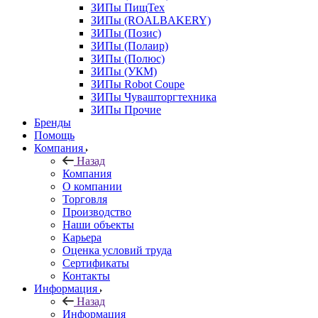
ЗИПы ПищТех
ЗИПы (ROALBAKERY)
ЗИПы (Позис)
ЗИПы (Полаир)
ЗИПы (Полюс)
ЗИПы (УКМ)
ЗИПы Robot Coupe
ЗИПы Чувашторгтехника
ЗИПы Прочие
Бренды
Помощь
Компания
Назад
Компания
О компании
Торговля
Производство
Наши объекты
Карьера
Оценка условий труда
Сертификаты
Контакты
Информация
Назад
Информация