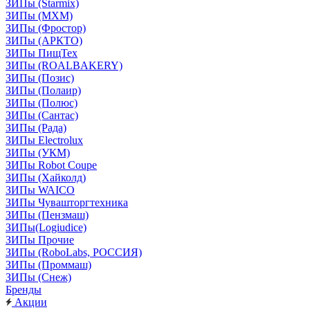
ЗИПы (Starmix)
ЗИПы (МХМ)
ЗИПы (Фростор)
ЗИПы (АРКТО)
ЗИПы ПищТех
ЗИПы (ROALBAKERY)
ЗИПы (Позис)
ЗИПы (Полаир)
ЗИПы (Полюс)
ЗИПы (Сантас)
ЗИПы (Рада)
ЗИПы Electrolux
ЗИПы (УКМ)
ЗИПы Robot Coupe
ЗИПы (Хайколд)
ЗИПы WAICO
ЗИПы Чувашторгтехника
ЗИПы (Пензмаш)
ЗИПы(Logiudice)
ЗИПы Прочие
ЗИПы (RoboLabs, РОССИЯ)
ЗИПы (Проммаш)
ЗИПы (Снеж)
Бренды
Акции