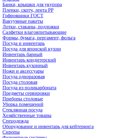
Банки, крышки для укупора
Пленки, скотч, лента РР
Гофроящики ГОСТ
Вакуумные пакеты
Лотки, стаканы, подложки
Салфетки влаговпитывающие
Формы, бумага, пергамент, фольга
Посуда и инвентарь
Посуда для японской кухни
Инвентарь барный
Инвентарь кондитерский
Инвентарь кухонный
Ножи и аксессуары
Посуда одноразовая
Посуда столовая
Посуда из поликарбоната
Предметы сервировки
Приборы столовые
Уборка помещений
Стеклянная посуда
Хозяйственные товары
Спецодежда
Оборудование и инвентарь для кейтеринга
Сиропы
Фуршетные системы