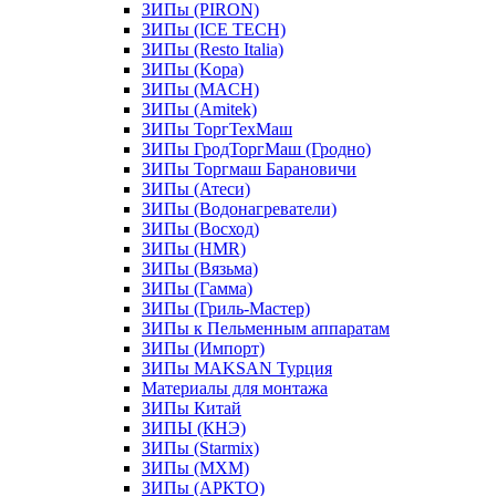
ЗИПы (PIRON)
ЗИПы (ICE TECH)
ЗИПы (Resto Italia)
ЗИПы (Kopa)
ЗИПы (MACH)
ЗИПы (Amitek)
ЗИПы ТоргТехМаш
ЗИПы ГродТоргМаш (Гродно)
ЗИПы Торгмаш Барановичи
ЗИПы (Атеси)
ЗИПы (Водонагреватели)
ЗИПы (Восход)
ЗИПы (HMR)
ЗИПы (Вязьма)
ЗИПы (Гамма)
ЗИПы (Гриль-Мастер)
ЗИПы к Пельменным аппаратам
ЗИПы (Импорт)
ЗИПы MAKSAN Турция
Материалы для монтажа
ЗИПы Китай
ЗИПЫ (КНЭ)
ЗИПы (Starmix)
ЗИПы (МХМ)
ЗИПы (АРКТО)