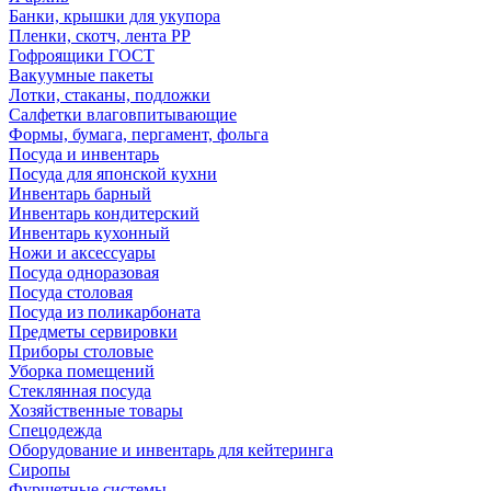
Банки, крышки для укупора
Пленки, скотч, лента РР
Гофроящики ГОСТ
Вакуумные пакеты
Лотки, стаканы, подложки
Салфетки влаговпитывающие
Формы, бумага, пергамент, фольга
Посуда и инвентарь
Посуда для японской кухни
Инвентарь барный
Инвентарь кондитерский
Инвентарь кухонный
Ножи и аксессуары
Посуда одноразовая
Посуда столовая
Посуда из поликарбоната
Предметы сервировки
Приборы столовые
Уборка помещений
Стеклянная посуда
Хозяйственные товары
Спецодежда
Оборудование и инвентарь для кейтеринга
Сиропы
Фуршетные системы