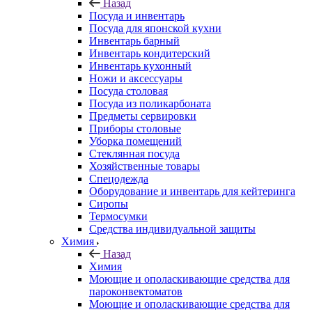
Назад
Посуда и инвентарь
Посуда для японской кухни
Инвентарь барный
Инвентарь кондитерский
Инвентарь кухонный
Ножи и аксессуары
Посуда столовая
Посуда из поликарбоната
Предметы сервировки
Приборы столовые
Уборка помещений
Стеклянная посуда
Хозяйственные товары
Спецодежда
Оборудование и инвентарь для кейтеринга
Сиропы
Термосумки
Средства индивидуальной защиты
Химия
Назад
Химия
Моющие и ополаскивающие средства для
пароконвектоматов
Моющие и ополаскивающие средства для