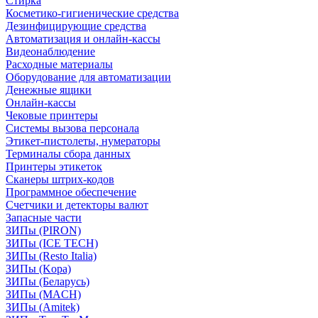
Стирка
Косметико-гигиенические средства
Дезинфицирующие средства
Автоматизация и онлайн-кассы
Видеонаблюдение
Расходные материалы
Оборудование для автоматизации
Денежные ящики
Онлайн-кассы
Чековые принтеры
Системы вызова персонала
Этикет-пистолеты, нумераторы
Терминалы сбора данных
Принтеры этикеток
Сканеры штрих-кодов
Программное обеспечение
Счетчики и детекторы валют
Запасные части
ЗИПы (PIRON)
ЗИПы (ICE TECH)
ЗИПы (Resto Italia)
ЗИПы (Kopa)
ЗИПы (Беларусь)
ЗИПы (MACH)
ЗИПы (Amitek)