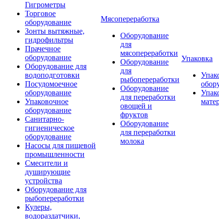
Гигрометры
Торговое
Мясопереработка
оборудование
Зонты вытяжные,
Оборудование
гидрофильтры
для
Прачечное
мясопереработки
оборудование
Упаковка
Оборудование
Оборудование для
для
водоподготовки
Упак
рыбопереработки
Посудомоечное
обор
Оборудование
оборудование
Упак
для переработки
Упаковочное
мате
овощей и
оборудование
фруктов
Санитарно-
Оборудование
гигиеническое
для переработки
оборудование
молока
Насосы для пищевой
промышленности
Смесители и
душирующие
устройства
Оборудование для
рыбопереработки
Кулеры,
водораздатчики,