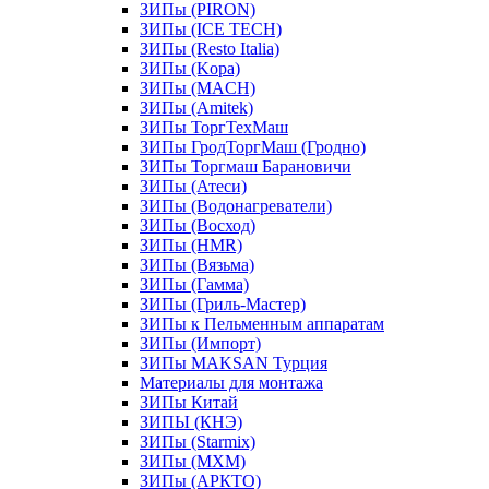
ЗИПы (PIRON)
ЗИПы (ICE TECH)
ЗИПы (Resto Italia)
ЗИПы (Kopa)
ЗИПы (MACH)
ЗИПы (Amitek)
ЗИПы ТоргТехМаш
ЗИПы ГродТоргМаш (Гродно)
ЗИПы Торгмаш Барановичи
ЗИПы (Атеси)
ЗИПы (Водонагреватели)
ЗИПы (Восход)
ЗИПы (HMR)
ЗИПы (Вязьма)
ЗИПы (Гамма)
ЗИПы (Гриль-Мастер)
ЗИПы к Пельменным аппаратам
ЗИПы (Импорт)
ЗИПы MAKSAN Турция
Материалы для монтажа
ЗИПы Китай
ЗИПЫ (КНЭ)
ЗИПы (Starmix)
ЗИПы (МХМ)
ЗИПы (АРКТО)