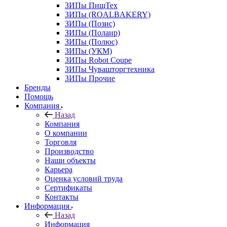
ЗИПы ПищТех
ЗИПы (ROALBAKERY)
ЗИПы (Позис)
ЗИПы (Полаир)
ЗИПы (Полюс)
ЗИПы (УКМ)
ЗИПы Robot Coupe
ЗИПы Чувашторгтехника
ЗИПы Прочие
Бренды
Помощь
Компания
Назад
Компания
О компании
Торговля
Производство
Наши объекты
Карьера
Оценка условий труда
Сертификаты
Контакты
Информация
Назад
Информация