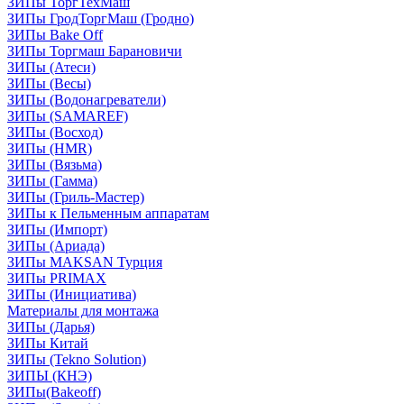
ЗИПы ТоргТехМаш
ЗИПы ГродТоргМаш (Гродно)
ЗИПы Bake Off
ЗИПы Торгмаш Барановичи
ЗИПы (Атеси)
ЗИПы (Весы)
ЗИПы (Водонагреватели)
ЗИПы (SAMAREF)
ЗИПы (Восход)
ЗИПы (HMR)
ЗИПы (Вязьма)
ЗИПы (Гамма)
ЗИПы (Гриль-Мастер)
ЗИПы к Пельменным аппаратам
ЗИПы (Импорт)
ЗИПы (Ариада)
ЗИПы MAKSAN Турция
ЗИПы PRIMAX
ЗИПы (Инициатива)
Материалы для монтажа
ЗИПы (Дарья)
ЗИПы Китай
ЗИПы (Tekno Solution)
ЗИПЫ (КНЭ)
ЗИПы(Bakeoff)