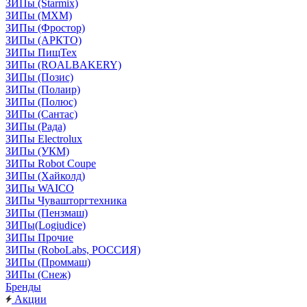
ЗИПы (Starmix)
ЗИПы (МХМ)
ЗИПы (Фростор)
ЗИПы (АРКТО)
ЗИПы ПищТех
ЗИПы (ROALBAKERY)
ЗИПы (Позис)
ЗИПы (Полаир)
ЗИПы (Полюс)
ЗИПы (Сантас)
ЗИПы (Рада)
ЗИПы Electrolux
ЗИПы (УКМ)
ЗИПы Robot Coupe
ЗИПы (Хайколд)
ЗИПы WAICO
ЗИПы Чувашторгтехника
ЗИПы (Пензмаш)
ЗИПы(Logiudice)
ЗИПы Прочие
ЗИПы (RoboLabs, РОССИЯ)
ЗИПы (Проммаш)
ЗИПы (Снеж)
Бренды
Акции