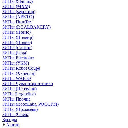
ЗИПы (Starmix)
ЗИПы (МХМ)
ЗИПы (Фростор)
ЗИПы (АРКТО)
ЗИПы ПищТех
ЗИПы (ROALBAKERY)
ЗИПы (Позис)
ЗИПы (Полаир)
ЗИПы (Полюс)
ЗИПы (Сантас)
ЗИПы (Рада)
ЗИПы Electrolux
ЗИПы (УКМ)
ЗИПы Robot Coupe
ЗИПы (Хайколд)
ЗИПы WAICO
ЗИПы Чувашторгтехника
ЗИПы (Пензмаш)
ЗИПы(Logiudice)
ЗИПы Прочие
ЗИПы (RoboLabs, РОССИЯ)
ЗИПы (Проммаш)
ЗИПы (Снеж)
Бренды
Акции