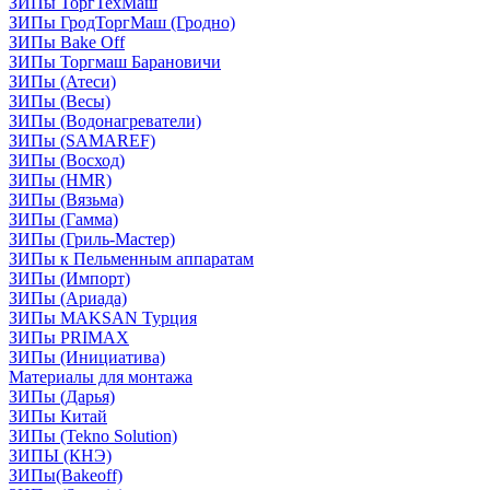
ЗИПы ТоргТехМаш
ЗИПы ГродТоргМаш (Гродно)
ЗИПы Bake Off
ЗИПы Торгмаш Барановичи
ЗИПы (Атеси)
ЗИПы (Весы)
ЗИПы (Водонагреватели)
ЗИПы (SAMAREF)
ЗИПы (Восход)
ЗИПы (HMR)
ЗИПы (Вязьма)
ЗИПы (Гамма)
ЗИПы (Гриль-Мастер)
ЗИПы к Пельменным аппаратам
ЗИПы (Импорт)
ЗИПы (Ариада)
ЗИПы MAKSAN Турция
ЗИПы PRIMAX
ЗИПы (Инициатива)
Материалы для монтажа
ЗИПы (Дарья)
ЗИПы Китай
ЗИПы (Tekno Solution)
ЗИПЫ (КНЭ)
ЗИПы(Bakeoff)