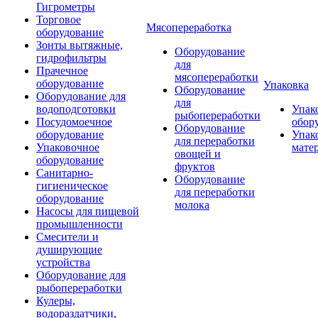
Гигрометры
Торговое
Мясопереработка
оборудование
Зонты вытяжные,
Оборудование
гидрофильтры
для
Прачечное
мясопереработки
оборудование
Упаковка
Оборудование
Оборудование для
для
водоподготовки
Упак
рыбопереработки
Посудомоечное
обор
Оборудование
оборудование
Упак
для переработки
Упаковочное
мате
овощей и
оборудование
фруктов
Санитарно-
Оборудование
гигиеническое
для переработки
оборудование
молока
Насосы для пищевой
промышленности
Смесители и
душирующие
устройства
Оборудование для
рыбопереработки
Кулеры,
водораздатчики,