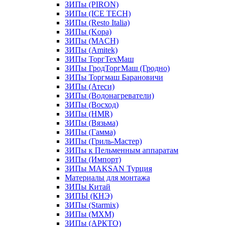
ЗИПы (PIRON)
ЗИПы (ICE TECH)
ЗИПы (Resto Italia)
ЗИПы (Kopa)
ЗИПы (MACH)
ЗИПы (Amitek)
ЗИПы ТоргТехМаш
ЗИПы ГродТоргМаш (Гродно)
ЗИПы Торгмаш Барановичи
ЗИПы (Атеси)
ЗИПы (Водонагреватели)
ЗИПы (Восход)
ЗИПы (HMR)
ЗИПы (Вязьма)
ЗИПы (Гамма)
ЗИПы (Гриль-Мастер)
ЗИПы к Пельменным аппаратам
ЗИПы (Импорт)
ЗИПы MAKSAN Турция
Материалы для монтажа
ЗИПы Китай
ЗИПЫ (КНЭ)
ЗИПы (Starmix)
ЗИПы (МХМ)
ЗИПы (АРКТО)