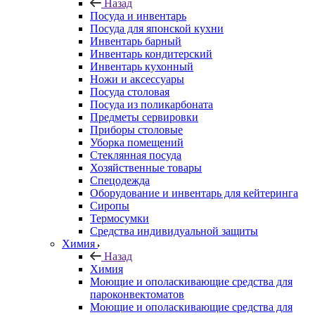
Назад
Посуда и инвентарь
Посуда для японской кухни
Инвентарь барный
Инвентарь кондитерский
Инвентарь кухонный
Ножи и аксессуары
Посуда столовая
Посуда из поликарбоната
Предметы сервировки
Приборы столовые
Уборка помещений
Стеклянная посуда
Хозяйственные товары
Спецодежда
Оборудование и инвентарь для кейтеринга
Сиропы
Термосумки
Средства индивидуальной защиты
Химия
Назад
Химия
Моющие и ополаскивающие средства для
пароконвектоматов
Моющие и ополаскивающие средства для