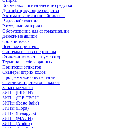
Стирка
Косметико-гигиенические средства
Дезинфицирующие средства
Автоматизация и онлайн-кассы
Видеонаблюдение
Расходные материалы
Оборудование для автоматизации
Денежные ящики
Онлайн-кассы
Чековые принтеры
Системы вызова персонала
Этикет-пистолеты, нумераторы
Терминалы сбора данных
Принтеры этикеток
Сканеры штрих-кодов
Программное обеспечение
Счетчики и детекторы валют
Запасные части
ЗИПы (PIRON)
ЗИПы (ICE TECH)
ЗИПы (Resto Italia)
ЗИПы (Kopa)
ЗИПы (Беларусь)
ЗИПы (MACH)
ЗИПы (Amitek)