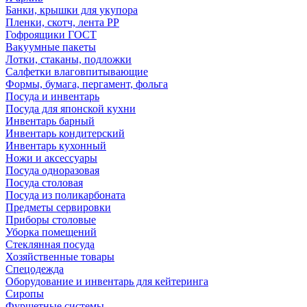
Банки, крышки для укупора
Пленки, скотч, лента РР
Гофроящики ГОСТ
Вакуумные пакеты
Лотки, стаканы, подложки
Салфетки влаговпитывающие
Формы, бумага, пергамент, фольга
Посуда и инвентарь
Посуда для японской кухни
Инвентарь барный
Инвентарь кондитерский
Инвентарь кухонный
Ножи и аксессуары
Посуда одноразовая
Посуда столовая
Посуда из поликарбоната
Предметы сервировки
Приборы столовые
Уборка помещений
Стеклянная посуда
Хозяйственные товары
Спецодежда
Оборудование и инвентарь для кейтеринга
Сиропы
Фуршетные системы