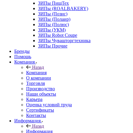
ЗИПы ПищТех
ЗИПы (ROALBAKERY)
ЗИПы (Позис)
ЗИПы (Полаир)
ЗИПы (Полюс)
ЗИПы (УКМ)
ЗИПы Robot Coupe
ЗИПы Чувашторгтехника
ЗИПы Прочие
Бренды
Помощь
Компания
Назад
Компания
О компании
Торговля
Производство
Наши объекты
Карьера
Оценка условий труда
Сертификаты
Контакты
Информация
Назад
Информация