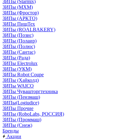
ЗИПы (Starmix)
ЗИПы (МХМ)
ЗИПы (Фростор)
ЗИПы (АРКТО)
ЗИПы ПищТех
ЗИПы (ROALBAKERY)
ЗИПы (Позис)
ЗИПы (Полаир)
ЗИПы (Полюс)
ЗИПы (Сантас)
ЗИПы (Рада)
ЗИПы Electrolux
ЗИПы (УКМ)
ЗИПы Robot Coupe
ЗИПы (Хайколд)
ЗИПы WAICO
ЗИПы Чувашторгтехника
ЗИПы (Пензмаш)
ЗИПы(Logiudice)
ЗИПы Прочие
ЗИПы (RoboLabs, РОССИЯ)
ЗИПы (Проммаш)
ЗИПы (Снеж)
Бренды
Акции