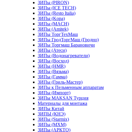
ЗИПы (PIRON)
ЗИПы (ICE TECH)
ЗИПы (Resto Italia)
ЗИПы (Kopa)
ЗИПы (MACH)
ЗИПы (Amitek)
ЗИПы ТоргТехМаш
ЗИПы ГродТоргМаш (Гродно)
ЗИПы Торгмаш Барановичи
ЗИПы (Атеси)
ЗИПы (Водонагреватели)
ЗИПы (Восход)
ЗИПы (HMR)
ЗИПы (Вязьма)
ЗИПы (Гамма)
ЗИПы (Гриль-Мастер)
ЗИПы к Пельменным аппаратам
ЗИПы (Импорт)
ЗИПы MAKSAN Турция
Материалы для монтажа
ЗИПы Китай
ЗИПЫ (КНЭ)
ЗИПы (Starmix)
ЗИПы (МХМ)
ЗИПы (АРКТО)