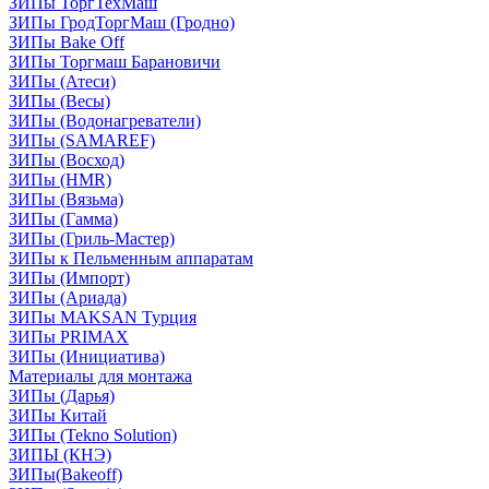
ЗИПы ТоргТехМаш
ЗИПы ГродТоргМаш (Гродно)
ЗИПы Bake Off
ЗИПы Торгмаш Барановичи
ЗИПы (Атеси)
ЗИПы (Весы)
ЗИПы (Водонагреватели)
ЗИПы (SAMAREF)
ЗИПы (Восход)
ЗИПы (HMR)
ЗИПы (Вязьма)
ЗИПы (Гамма)
ЗИПы (Гриль-Мастер)
ЗИПы к Пельменным аппаратам
ЗИПы (Импорт)
ЗИПы (Ариада)
ЗИПы MAKSAN Турция
ЗИПы PRIMAX
ЗИПы (Инициатива)
Материалы для монтажа
ЗИПы (Дарья)
ЗИПы Китай
ЗИПы (Tekno Solution)
ЗИПЫ (КНЭ)
ЗИПы(Bakeoff)