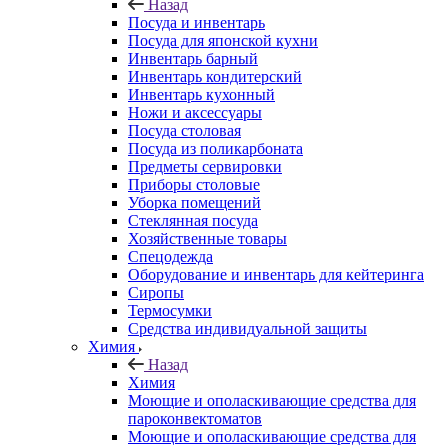
Назад
Посуда и инвентарь
Посуда для японской кухни
Инвентарь барный
Инвентарь кондитерский
Инвентарь кухонный
Ножи и аксессуары
Посуда столовая
Посуда из поликарбоната
Предметы сервировки
Приборы столовые
Уборка помещений
Стеклянная посуда
Хозяйственные товары
Спецодежда
Оборудование и инвентарь для кейтеринга
Сиропы
Термосумки
Средства индивидуальной защиты
Химия
Назад
Химия
Моющие и ополаскивающие средства для
пароконвектоматов
Моющие и ополаскивающие средства для