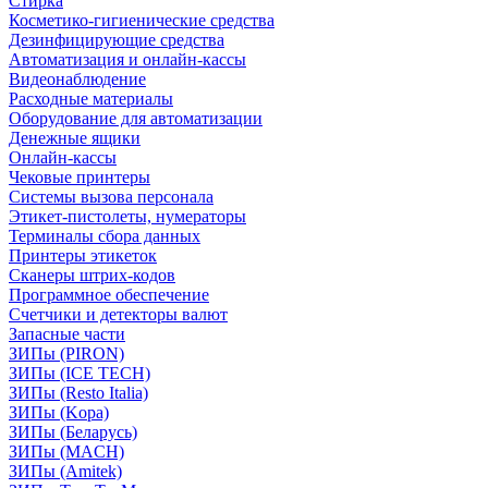
Стирка
Косметико-гигиенические средства
Дезинфицирующие средства
Автоматизация и онлайн-кассы
Видеонаблюдение
Расходные материалы
Оборудование для автоматизации
Денежные ящики
Онлайн-кассы
Чековые принтеры
Системы вызова персонала
Этикет-пистолеты, нумераторы
Терминалы сбора данных
Принтеры этикеток
Сканеры штрих-кодов
Программное обеспечение
Счетчики и детекторы валют
Запасные части
ЗИПы (PIRON)
ЗИПы (ICE TECH)
ЗИПы (Resto Italia)
ЗИПы (Kopa)
ЗИПы (Беларусь)
ЗИПы (MACH)
ЗИПы (Amitek)