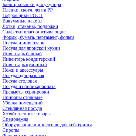
Банки, крышки для укупора
Пленки, скотч, лента РР
Гофроящики ГОСТ
Вакуумные пакеты
Лотки, стаканы, подложки
Салфетки влаговпитывающие
Формы, бумага, пергамент, фольга
Посуда и инвентарь
Посуда для японской кухни
Инвентарь барный
Инвентарь кондитерский
Инвентарь кухонный
Ножи и аксессуары
Посуда одноразовая
Посуда столовая
Посуда из поликарбоната
Предметы сервировки
Приборы столовые
Уборка помещений
Стеклянная посуда
Хозяйственные товары
Спецодежда
Оборудование и инвентарь для кейтеринга
Сиропы
Фуршетные системы