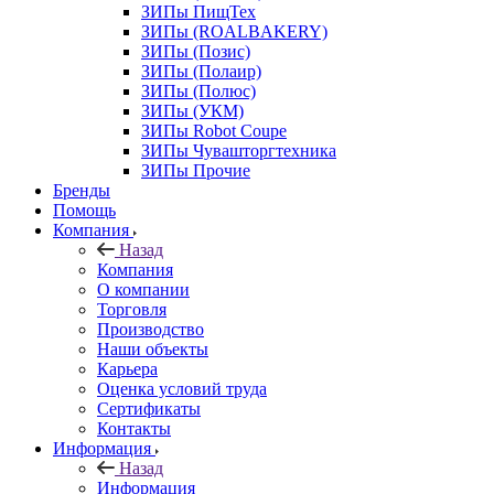
ЗИПы ПищТех
ЗИПы (ROALBAKERY)
ЗИПы (Позис)
ЗИПы (Полаир)
ЗИПы (Полюс)
ЗИПы (УКМ)
ЗИПы Robot Coupe
ЗИПы Чувашторгтехника
ЗИПы Прочие
Бренды
Помощь
Компания
Назад
Компания
О компании
Торговля
Производство
Наши объекты
Карьера
Оценка условий труда
Сертификаты
Контакты
Информация
Назад
Информация