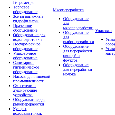
Гигрометры
Торговое
Мясопереработка
оборудование
Зонты вытяжные,
Оборудование
гидрофильтры
для
Прачечное
мясопереработки
оборудование
Упаковка
Оборудование
Оборудование для
для
водоподготовки
Упак
рыбопереработки
Посудомоечное
обор
Оборудование
оборудование
Упак
для переработки
Упаковочное
мате
овощей и
оборудование
фруктов
Санитарно-
Оборудование
гигиеническое
для переработки
оборудование
молока
Насосы для пищевой
промышленности
Смесители и
душирующие
устройства
Оборудование для
рыбопереработки
Кулеры,
водораздатчики,