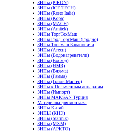
ЗИПы (PIRON)
ЗИПы (ICE TECH)
ЗИПы (Resto Italia)
ЗИПы (Kopa)
ЗИПы (MACH)
ЗИПы (Amitek)
ЗИПы ТоргТехМаш
ЗИПы ГродТоргМаш (Гродно)
ЗИПы Торгмаш Барановичи
ЗИПы (Атеси)
ЗИПы (Водонагреватели)
ЗИПы (Восход)
ЗИПы (HMR)
ЗИПы (Вязьма)
ЗИПы (Гамма)
ЗИПы (Гриль-Мастер)
ЗИПы к Пельменным аппаратам
ЗИПы (Импорт)
ЗИПы MAKSAN Турция
Материалы для монтажа
ЗИПы Китай
ЗИПЫ (КНЭ)
ЗИПы (Starmix)
ЗИПы (МХМ)
ЗИПы (АРКТО)