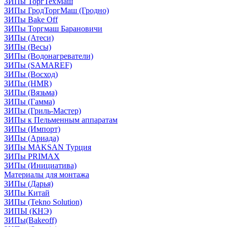
ЗИПы ТоргТехМаш
ЗИПы ГродТоргМаш (Гродно)
ЗИПы Bake Off
ЗИПы Торгмаш Барановичи
ЗИПы (Атеси)
ЗИПы (Весы)
ЗИПы (Водонагреватели)
ЗИПы (SAMAREF)
ЗИПы (Восход)
ЗИПы (HMR)
ЗИПы (Вязьма)
ЗИПы (Гамма)
ЗИПы (Гриль-Мастер)
ЗИПы к Пельменным аппаратам
ЗИПы (Импорт)
ЗИПы (Ариада)
ЗИПы MAKSAN Турция
ЗИПы PRIMAX
ЗИПы (Инициатива)
Материалы для монтажа
ЗИПы (Дарья)
ЗИПы Китай
ЗИПы (Tekno Solution)
ЗИПЫ (КНЭ)
ЗИПы(Bakeoff)