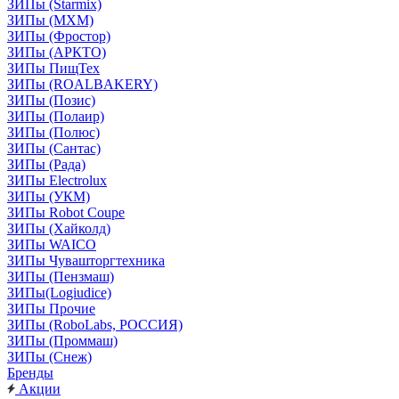
ЗИПы (Starmix)
ЗИПы (МХМ)
ЗИПы (Фростор)
ЗИПы (АРКТО)
ЗИПы ПищТех
ЗИПы (ROALBAKERY)
ЗИПы (Позис)
ЗИПы (Полаир)
ЗИПы (Полюс)
ЗИПы (Сантас)
ЗИПы (Рада)
ЗИПы Electrolux
ЗИПы (УКМ)
ЗИПы Robot Coupe
ЗИПы (Хайколд)
ЗИПы WAICO
ЗИПы Чувашторгтехника
ЗИПы (Пензмаш)
ЗИПы(Logiudice)
ЗИПы Прочие
ЗИПы (RoboLabs, РОССИЯ)
ЗИПы (Проммаш)
ЗИПы (Снеж)
Бренды
Акции