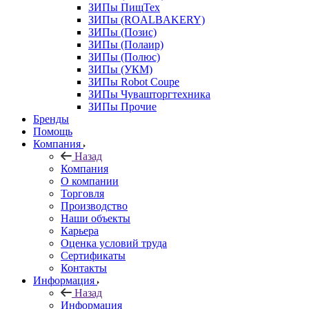
ЗИПы ПищТех
ЗИПы (ROALBAKERY)
ЗИПы (Позис)
ЗИПы (Полаир)
ЗИПы (Полюс)
ЗИПы (УКМ)
ЗИПы Robot Coupe
ЗИПы Чувашторгтехника
ЗИПы Прочие
Бренды
Помощь
Компания
Назад
Компания
О компании
Торговля
Производство
Наши объекты
Карьера
Оценка условий труда
Сертификаты
Контакты
Информация
Назад
Информация