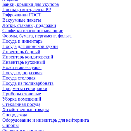
Банки, крышки для укупора
Пленки, скотч, лента РР
Гофроящики ГОСТ
Вакуумные пакеты
Лотки, стаканы, подложки
Салфетки влаговпитывающие
Формы, бумага, пергамент, фольга
Посуда и инвентарь
Посуда для японской кухни
Инвентарь барный
Инвентарь кондитерский
Инвентарь кухонный
Ножи и аксессуары
Посуда одноразовая
Посуда столовая
Посуда из поликарбоната
Предметы сервировки
Приборы столовые
Уборка помещений
Стеклянная посуда
Хозяйственные товары
Спецодежда
Оборудование и инвентарь для кейтеринга
Сиропы
Фуршетные системы