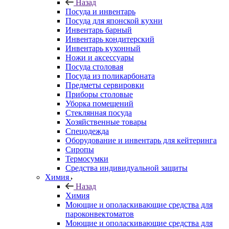
Назад
Посуда и инвентарь
Посуда для японской кухни
Инвентарь барный
Инвентарь кондитерский
Инвентарь кухонный
Ножи и аксессуары
Посуда столовая
Посуда из поликарбоната
Предметы сервировки
Приборы столовые
Уборка помещений
Стеклянная посуда
Хозяйственные товары
Спецодежда
Оборудование и инвентарь для кейтеринга
Сиропы
Термосумки
Средства индивидуальной защиты
Химия
Назад
Химия
Моющие и ополаскивающие средства для
пароконвектоматов
Моющие и ополаскивающие средства для