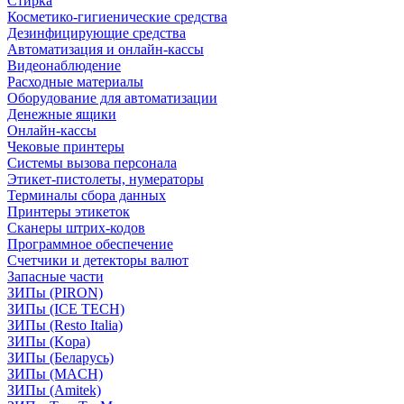
Стирка
Косметико-гигиенические средства
Дезинфицирующие средства
Автоматизация и онлайн-кассы
Видеонаблюдение
Расходные материалы
Оборудование для автоматизации
Денежные ящики
Онлайн-кассы
Чековые принтеры
Системы вызова персонала
Этикет-пистолеты, нумераторы
Терминалы сбора данных
Принтеры этикеток
Сканеры штрих-кодов
Программное обеспечение
Счетчики и детекторы валют
Запасные части
ЗИПы (PIRON)
ЗИПы (ICE TECH)
ЗИПы (Resto Italia)
ЗИПы (Kopa)
ЗИПы (Беларусь)
ЗИПы (MACH)
ЗИПы (Amitek)