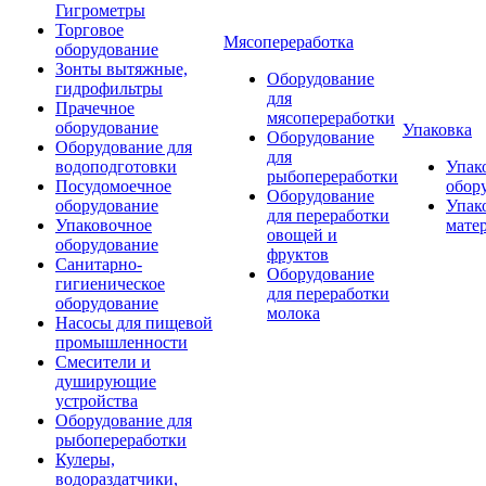
Гигрометры
Торговое
Мясопереработка
оборудование
Зонты вытяжные,
Оборудование
гидрофильтры
для
Прачечное
мясопереработки
оборудование
Упаковка
Оборудование
Оборудование для
для
водоподготовки
Упак
рыбопереработки
Посудомоечное
обор
Оборудование
оборудование
Упак
для переработки
Упаковочное
мате
овощей и
оборудование
фруктов
Санитарно-
Оборудование
гигиеническое
для переработки
оборудование
молока
Насосы для пищевой
промышленности
Смесители и
душирующие
устройства
Оборудование для
рыбопереработки
Кулеры,
водораздатчики,